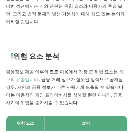
이번 섹션에서는 이와 관련된 위험 요소와 이용자의 주요 불
안, 그리고 법적 문제의 발생 가능성에 대해 심도 있는 논의가
이뤄질 것입니다.
위험 요소 분석
금융정보 제공 이후의 토토 이용에서 가장 큰 위험 요소는
정
보의 유출입니다
. 금융 거래 정보가 잘못된 방식으로 공개될
경우, 개인의 금융 정보가 다른 사람에게 노출될 수 있습니다.
이는 이용자의 개인 프라이버시를 침해할 뿐만 아니라, 금융
사기의 위험을 증가시킬 수 있습니다.
위험 요소
설명