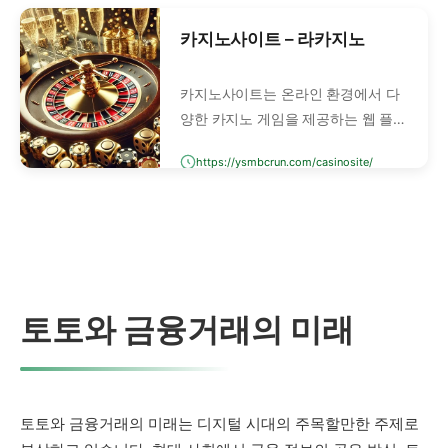
카지노사이트 – 라카지노
카지노사이트는 온라인 환경에서 다
양한 카지노 게임을 제공하는 웹 플랫
폼을 의미합니다. 실제 오프라인 카지
https://ysmbcrun.com/casinosite/
노를 방문하지 않아도, 컴퓨터나 스마
트폰으로 접속해 바카라, 블랙잭, 룰
렛, 슬롯머신 등 모든 카지노 게임을
즐길 수 있는 공간입니다.
토토와 금융거래의 미래
토토와 금융거래의 미래는 디지털 시대의 주목할만한 주제로