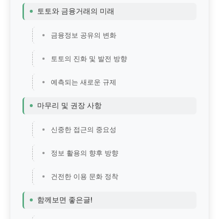
토토와 금융거래의 미래
금융정보 공유의 변화
토토의 진화 및 발전 방향
예측되는 새로운 규제
마무리 및 권장 사항
신중한 접근의 중요성
정보 활용의 향후 방향
건전한 이용 문화 정착
함께보면 좋은글!