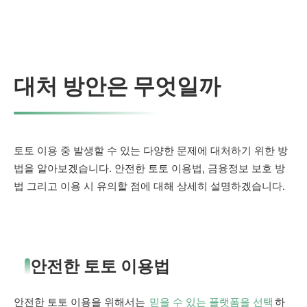
대세입니다.
대처 방안은 무엇일까
토토 이용 중 발생할 수 있는 다양한 문제에 대처하기 위한 방
법을 알아보겠습니다. 안전한 토토 이용법, 금융정보 보호 방
법 그리고 이용 시 유의할 점에 대해 상세히 설명하겠습니다.
안전한 토토 이용법
안전한 토토 이용을 위해서는
믿을 수 있는 플랫폼을 선택
하