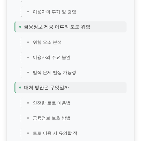
이용자의 후기 및 경험
금융정보 제공 이후의 토토 위험
위험 요소 분석
이용자의 주요 불안
법적 문제 발생 가능성
대처 방안은 무엇일까
안전한 토토 이용법
금융정보 보호 방법
토토 이용 시 유의할 점