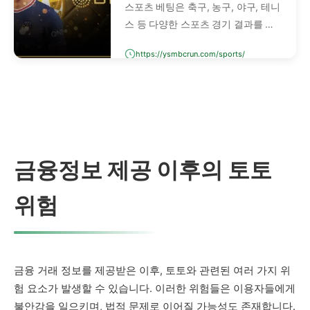
스포츠 베팅은 축구, 농구, 야구, 테니
스 등 다양한 스포츠 경기 결과를 예
측하고 베팅하는 행위입니다. 단순히
https://ysmbcrun.com/sports/
승패를 맞추는 것뿐만 아니라, 스코
어, 득점자, 핸디캡, 언더/오버 등 세
부 요소에도 베팅할 수 있습니다.
금융정보 제공 이후의 토토
위험
금융 거래 정보를 제공받은 이후, 토토와 관련된 여러 가지 위
험 요소가 발생할 수 있습니다. 이러한 위험들은 이용자들에게
불안감을 일으키며, 법적 문제로 이어질 가능성도 존재합니다.