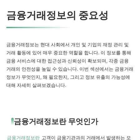
금융거래정보의 중요성
금융거래정보는 현대 사회에서 개인 및 기업의 재정 관리 및
거래 활동에 있어 매우 중요한 역할을 합니다. 이 정보를 통해
금융 서비스에 대한 접근성과 신뢰성이 확보되며, 각종 금융
거래의 안전성을 높일 수 있습니다. 이번 섹션에서는 금융거래
정보가 무엇인지, 왜 필요한지, 그리고 정보 유출의 가능성에
대해 자세히 살펴보겠습니다.
금융거래정보란 무엇인가
금융거래정보란
고객이 금융기관과의 거래에서 발생하는 모