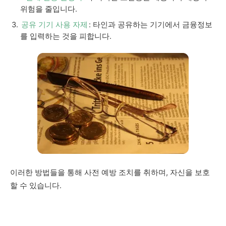
위험을 줄입니다.
공유 기기 사용 자제
: 타인과 공유하는 기기에서 금융정보
를 입력하는 것을 피합니다.
이러한 방법들을 통해 사전 예방 조치를 취하며, 자신을 보호
할 수 있습니다.