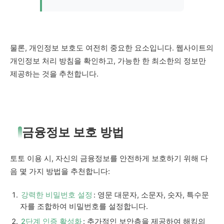
물론, 개인정보 보호도 여전히 중요한 요소입니다. 웹사이트의
개인정보 처리 방침을 확인하고, 가능한 한 최소한의 정보만
제공하는 것을 추천합니다.
금융정보 보호 방법
토토 이용 시, 자신의 금융정보를 안전하게 보호하기 위해 다
음 몇 가지 방법을 추천합니다:
강력한 비밀번호 설정
: 영문 대문자, 소문자, 숫자, 특수문
자를 조합하여 비밀번호를 설정합니다.
2단계 인증 활성화
: 추가적인 보안층을 제공하여 해킹의