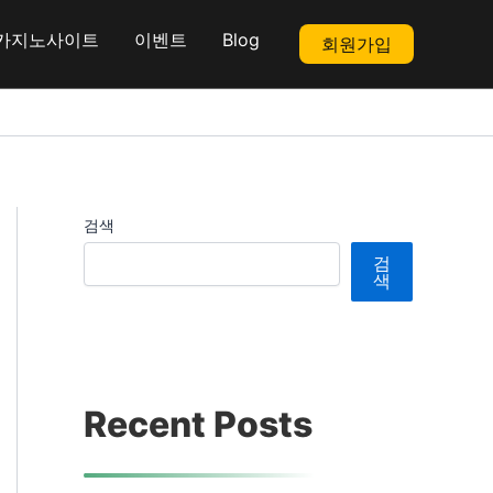
카지노사이트
이벤트
Blog
회원가입
검색
검
색
Recent Posts