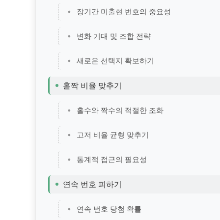
장기간 미출현 번호의 중요성
변화 기대 및 조합 전략
새로운 선택지 확보하기
홀짝 비율 맞추기
홀수와 짝수의 적절한 조화
고저 비율 균형 맞추기
통계적 접근의 필요성
연속 번호 피하기
연속 번호 당첨 확률