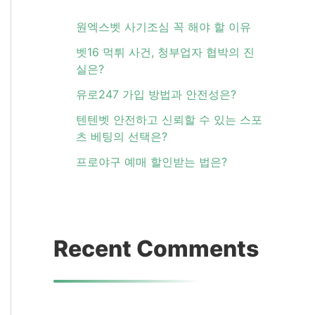
원엑스벳 사기조심 꼭 해야 할 이유
벳16 먹튀 사건, 청부업자 협박의 진
실은?
유로247 가입 방법과 안전성은?
텐텐벳 안전하고 신뢰할 수 있는 스포
츠 베팅의 선택은?
프로야구 예매 할인받는 법은?
Recent Comments