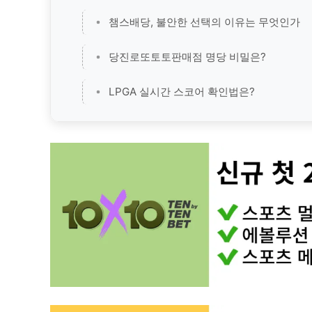
챔스배당, 불안한 선택의 이유는 무엇인가
당진로또토토판매점 명당 비밀은?
LPGA 실시간 스코어 확인법은?