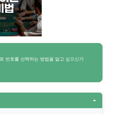
로 번호를 선택하는 방법을 알고 싶으신가