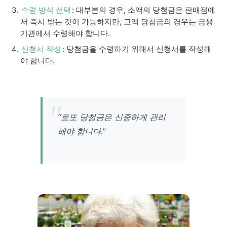
수령 방식 선택
: 대부분의 경우, 소액의 당첨금은 판매점에
서 즉시 받는 것이 가능하지만, 고액 당첨금의 경우는 금융
기관에서 수령해야 합니다.
신청서 작성
: 당첨금을 수령하기 위해서 신청서를 작성해
야 합니다.
“로또 당첨금은 신중하게 관리
해야 합니다.”