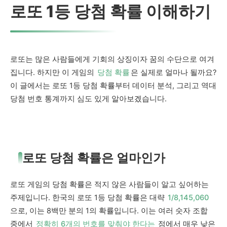
로또 1등 당첨 확률 이해하기
로또는 많은 사람들에게 기회의 상징이자 꿈의 수단으로 여겨
집니다. 하지만 이 게임의
당첨 확률
은 실제로 얼마나 될까요?
이 글에서는 로또 1등 당첨 확률부터 데이터 분석, 그리고 역대
당첨 번호 통계까지 심도 있게 알아보겠습니다.
로또 당첨 확률은 얼마인가
로또 게임의 당첨 확률은 적지 않은 사람들이 알고 싶어하는
주제입니다. 한국의 로또 1등 당첨 확률은 대략
1/8,145,060
으로, 이는 8백만 분의 1의 확률입니다. 이는 여러 숫자 조합
중에서
정확히 6개의 번호를 맞춰야 한다는
점에서 매우 낮은