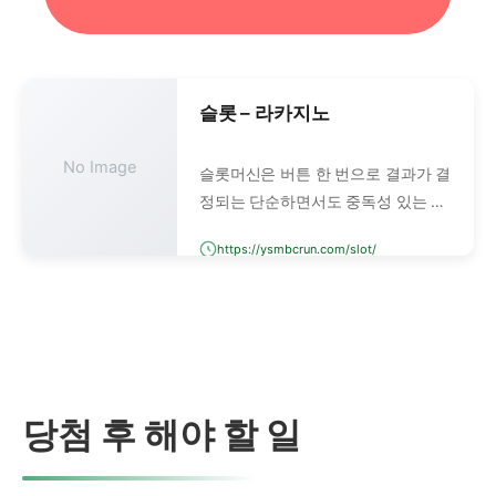
슬롯 – 라카지노
No Image
슬롯머신은 버튼 한 번으로 결과가 결
정되는 단순하면서도 중독성 있는 카
지노 게임입니다. 예전에는 레버를 당
https://ysmbcrun.com/slot/
기는 기계식 슬롯이 주류였지만, 이제
는 디지털 방식과 온라인 슬롯머신이
대세입니다.
당첨 후 해야 할 일