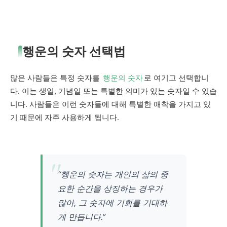
행운의 숫자 선택법
많은 사람들은 특정 숫자를
행운의 숫자
로 여기고 선택합니
다. 이는 생일, 기념일 또는 특별한 의미가 있는 숫자일 수 있습
니다. 사람들은 이런 숫자들에 대해 특별한 애착을 가지고 있
기 때문에 자주 사용하게 됩니다.
“행운의 숫자는 개인의 삶의 중
요한 순간을 상징하는 경우가
많아, 그 숫자에 기회를 기대하
게 만듭니다.”