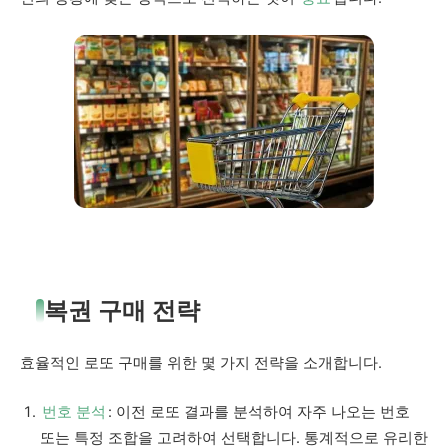
복권 구매 전략
효율적인 로또 구매를 위한 몇 가지 전략을 소개합니다.
번호 분석
: 이전 로또 결과를 분석하여 자주 나오는 번호
또는 특정 조합을 고려하여 선택합니다. 통계적으로 유리한