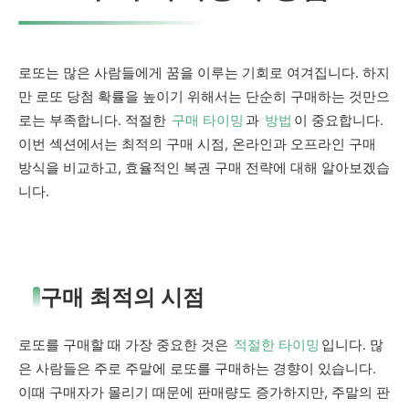
로또는 많은 사람들에게 꿈을 이루는 기회로 여겨집니다. 하지
만 로또 당첨 확률을 높이기 위해서는 단순히 구매하는 것만으
로는 부족합니다. 적절한
구매 타이밍
과
방법
이 중요합니다.
이번 섹션에서는 최적의 구매 시점, 온라인과 오프라인 구매
방식을 비교하고, 효율적인 복권 구매 전략에 대해 알아보겠습
니다.
구매 최적의 시점
로또를 구매할 때 가장 중요한 것은
적절한 타이밍
입니다. 많
은 사람들은 주로 주말에 로또를 구매하는 경향이 있습니다.
이때 구매자가 몰리기 때문에 판매량도 증가하지만, 주말의 판