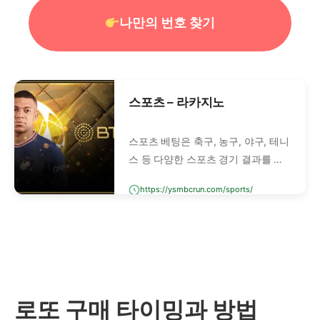
나만의 번호 찾기
스포츠 – 라카지노
스포츠 베팅은 축구, 농구, 야구, 테니
스 등 다양한 스포츠 경기 결과를 예
측하고 베팅하는 행위입니다. 단순히
https://ysmbcrun.com/sports/
승패를 맞추는 것뿐만 아니라, 스코
어, 득점자, 핸디캡, 언더/오버 등 세
부 요소에도 베팅할 수 있습니다.
로또 구매 타이밍과 방법