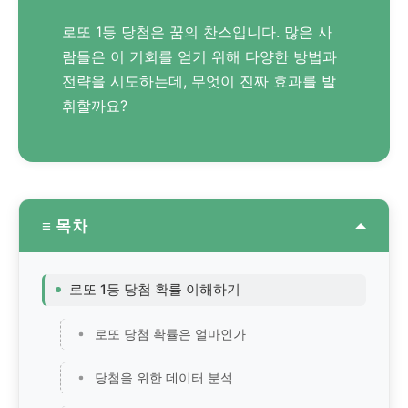
로또 1등 당첨은 꿈의 찬스입니다. 많은 사
람들은 이 기회를 얻기 위해 다양한 방법과
전략을 시도하는데, 무엇이 진짜 효과를 발
휘할까요?
≡ 목차
로또 1등 당첨 확률 이해하기
로또 당첨 확률은 얼마인가
당첨을 위한 데이터 분석