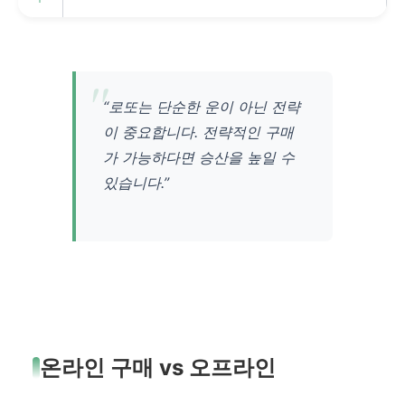
“로또는 단순한 운이 아닌 전략
이 중요합니다. 전략적인 구매
가 가능하다면 승산을 높일 수
있습니다.”
온라인 구매 vs 오프라인