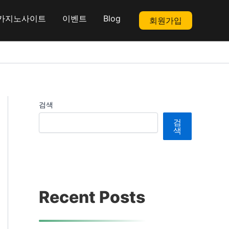
카지노사이트
이벤트
Blog
회원가입
검색
검
색
Recent Posts