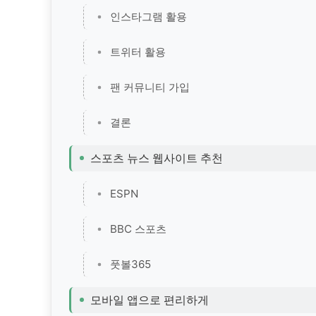
인스타그램 활용
트위터 활용
팬 커뮤니티 가입
결론
스포츠 뉴스 웹사이트 추천
ESPN
BBC 스포츠
풋볼365
모바일 앱으로 편리하게