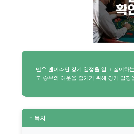
맨유 팬이라면 경기 일정을 알고 싶어하는
고 승부의 여운을 즐기기 위해 경기 일정
≡ 목차