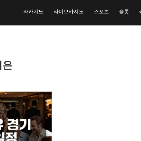
라카지노
라이브카지노
스포츠
슬롯
은
법은