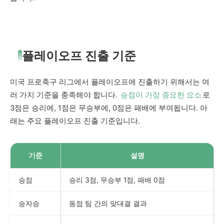
플레이오프 진출 기준
미국 프로축구 리그에서 플레이오프에 진출하기 위해서는 여
러 가지 기준을 충족해야 합니다.
승점이 가장 중요한 요소
로
3점은 승리에, 1점은 무승부에, 0점은 패배에 부여됩니다. 아
래는 주요 플레이오프 진출 기준입니다.
기준
설명
승점
승리 3점, 무승부 1점, 패배 0점
승자승
동점 팀 간의 맞대결 결과