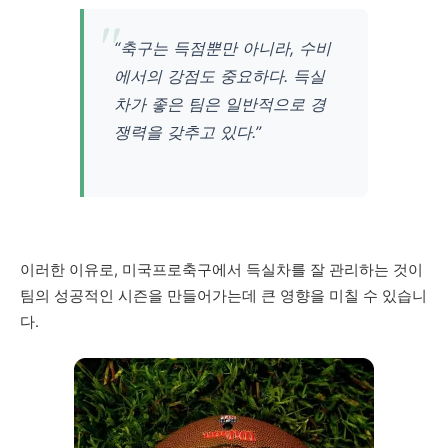
“축구는 득점뿐만 아니라, 수비
에서의 강점도 중요하다. 득실
차가 좋은 팀은 일반적으로 경
쟁력을 갖추고 있다.”
이러한 이유로, 미국프로축구에서 득실차를 잘 관리하는 것이
팀의 성공적인 시즌을 만들어가는데 큰 영향을 미칠 수 있습니
다.