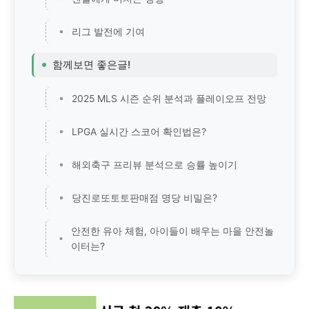
리그 발전에 기여
함께보면 좋은글!
2025 MLS 시즌 순위 분석과 플레이오프 전망
LPGA 실시간 스코어 확인법은?
해외축구 프리뷰 분석으로 승률 높이기
당진로또토토판매점 명당 비밀은?
안전한 유아 체험, 아이들이 배우는 마을 안전놀
이터는?