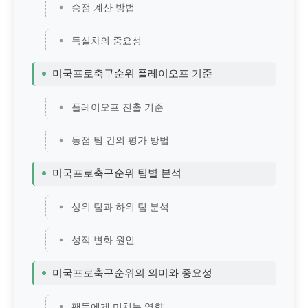
승점 계산 방법
득실차의 중요성
미국프로축구순위 플레이오프 기준
플레이오프 진출 기준
동점 팀 간의 평가 방법
미국프로축구순위 팀별 분석
상위 팀과 하위 팀 분석
성적 변화 원인
미국프로축구순위의 의미와 중요성
팬들에게 미치는 영향