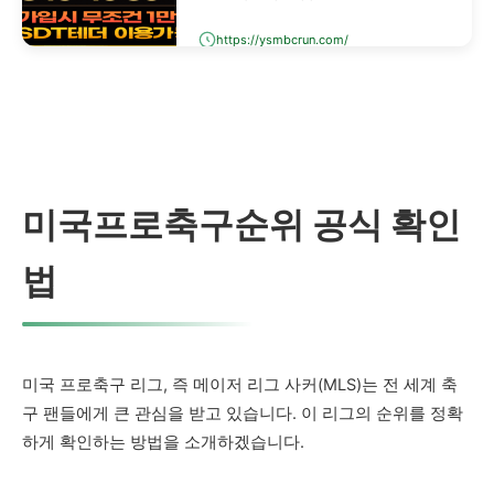
폼입니다. 정식 라이선스 보유, 국내
https://ysmbcrun.com/
400여 개 검증사이트에서 안전성을
보장합니다.
미국프로축구순위 공식 확인
법
미국 프로축구 리그, 즉 메이저 리그 사커(MLS)는 전 세계 축
구 팬들에게 큰 관심을 받고 있습니다. 이 리그의 순위를 정확
하게 확인하는 방법을 소개하겠습니다.