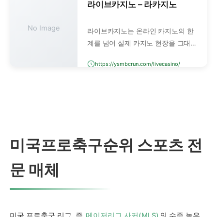
라이브카지노 – 라카지노
No Image
라이브카지노는 온라인 카지노의 한
계를 넘어 실제 카지노 현장을 그대로
연결해주는 서비스입니다. 단순한 디
https://ysmbcrun.com/livecasino/
지털 그래픽 게임이 아니라, 실제 딜
러가 테이블에서 진행하는 모든 과정
을 실시간으로 생중계합니다.
미국프로축구순위 스포츠 전
문 매체
미국 프로축구 리그, 즉
메이저리그 사커(MLS)
의 수준 높은