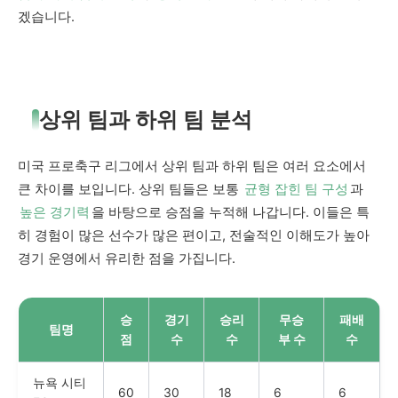
겠습니다.
상위 팀과 하위 팀 분석
미국 프로축구 리그에서 상위 팀과 하위 팀은 여러 요소에서
큰 차이를 보입니다. 상위 팀들은 보통
균형 잡힌 팀 구성
과
높은 경기력
을 바탕으로 승점을 누적해 나갑니다. 이들은 특
히 경험이 많은 선수가 많은 편이고, 전술적인 이해도가 높아
경기 운영에서 유리한 점을 가집니다.
승
경기
승리
무승
패배
팀명
점
수
수
부 수
수
뉴욕 시티
60
30
18
6
6