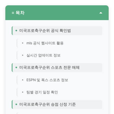
≡ 목차
미국프로축구순위 공식 확인법
mls 공식 웹사이트 활용
실시간 업데이트 정보
미국프로축구순위 스포츠 전문 매체
ESPN 및 폭스 스포츠 정보
팀별 경기 일정 확인
미국프로축구순위 승점 산정 기준