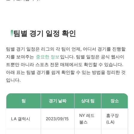
팀별 경기 일정 확인
팀별 경기 일정은 리그의 각 팀이 언제, 어디서 경기를 진행할
지를 보여주는
중요한 정보
입니다. 팀별 일정은 공식 웹사이
트뿐만 아니라 스포츠 전문 매체에서도 확인할 수 있습니다.
아래 표는 팀별 경기를 쉽게 확인할 수 있는 방법을 정리한 것
입니다.
팀
경기 날짜
상대 팀
장소
NY 레드
홈구장
LA 갤럭시
2023/09/15
불스
(LA)