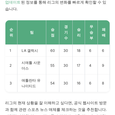
업데이트
된 정보를 통해 리그의 변화를 빠르게 확인할 수 있
습니다.
경
무
순
승
승
패
팀
기
승
위
점
리
배
수
부
1
LA 갤럭시
60
30
18
6
6
시애틀 사운
2
55
30
17
4
9
더스
애틀란타 유
3
54
30
16
6
8
나이티드
리그의 현재 상황을 잘 이해하고 싶다면, 공식 웹사이트 방문
과 함께 관련 스포츠 뉴스 매체를 체크하는 것을 추천합니다.