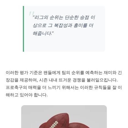
“리그의 순위는 단순한 승점 이
상으로 그 복잡성과 흥미를 더
해줍니다.”
이러한 평가 기준은 팬들에게 팀의 순위를 예측하는 재미와 긴
장감을 제공하며, 시즌 내내 뜨거운 경쟁을 불러일으킵니다.
프로축구의 매력을 더 느끼기 위해서는 이러한 규칙들을 잘 이
해하고 있어야 합니다.