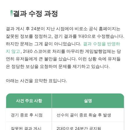
결과 수정 과정
결과 게시 후 24분이 지난 시점에야 비로소 공식 홈페이지는
잘못된 정보를 정정하고, 경기 결과를 1대0으로 수정했습니다.
하지만 문제는 그게 끝이 아니었습니다.
결과 수정을 반영하
지 않고
, 2대0 스코어로 처리를 마무리한 게임발행업체는 당
연히 유저들에게 큰 불만을 샀습니다. 이런 상황 속에 유저들
은 정당한 보상을 요청하며 문제를 제기하고 있습니다.
아래는 사건을 요약한 표입니다.
사건 주요 사항
설명
경기 종료 후 시점
선수의 골이 종료 휘슬 후 발생
잘못된 결과 게시
2대0으로 24분간 공지됨