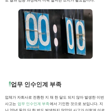
로 결과 검증 과정에서 더욱 철저한 조치가 필요합니다.
업무 인수인계 부족
업체가 자회사로 전환한 지 채 한 달도 되지 않아 발생한 이번
사고는
업무 인수인계 부족
에서 기인한 것으로 보입니다. 지
난 20년 동안 단 한 번도 발생하지 않았던 사고가 이렇게 이르