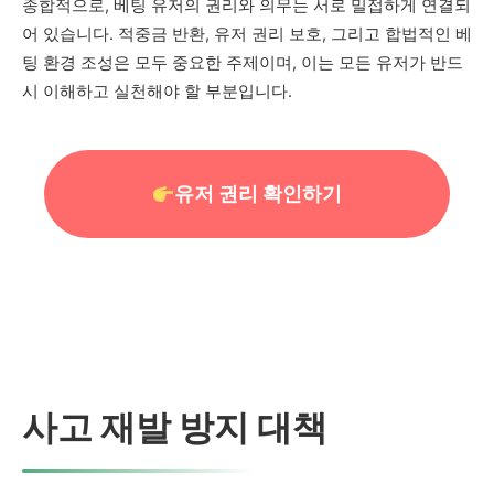
종합적으로, 베팅 유저의 권리와 의무는 서로 밀접하게 연결되
어 있습니다. 적중금 반환, 유저 권리 보호, 그리고 합법적인 베
팅 환경 조성은 모두 중요한 주제이며, 이는 모든 유저가 반드
시 이해하고 실천해야 할 부분입니다.
유저 권리 확인하기
사고 재발 방지 대책