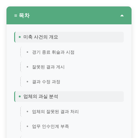
≡ 목차
미축 사건의 개요
경기 종료 휘슬과 시점
잘못된 결과 게시
결과 수정 과정
업체의 과실 분석
업체의 잘못된 결과 처리
업무 인수인계 부족