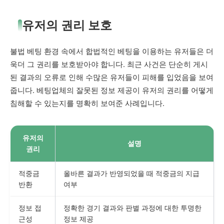
유저의 권리 보호
불법 베팅 환경 속에서 합법적인 베팅을 이용하는 유저들은 더
욱더 그 권리를 보호받아야 합니다. 최근 사건은 단순히 게시
된 결과의 오류로 인해 수많은 유저들이 피해를 입었음을 보여
줍니다. 베팅업체의 잘못된 정보 제공이 유저의 권리를 어떻게
침해할 수 있는지를 명확히 보여준 사례입니다.
유저의
설명
권리
적중금
올바른 결과가 반영되었을 때 적중금의 지급
반환
여부
정보 접
정확한 경기 결과와 판별 과정에 대한 투명한
근성
정보 제공