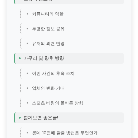
커뮤니티의 역할
투명한 정보 공유
유저의 의견 반영
마무리 및 향후 방향
이번 사건의 후속 조치
업체의 변화 기대
스포츠 베팅의 올바른 방향
함께보면 좋은글!
롯데 10연패 탈출 방법은 무엇인가