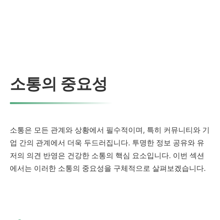
소통의 중요성
소통은 모든 관계와 상황에서 필수적이며, 특히 커뮤니티와 기
업 간의 관계에서 더욱 두드러집니다. 투명한 정보 공유와 유
저의 의견 반영은 건강한 소통의 핵심 요소입니다. 이번 섹션
에서는 이러한 소통의 중요성을 구체적으로 살펴보겠습니다.