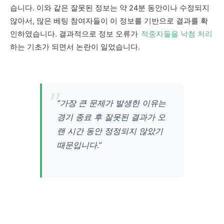
습니다. 이와 같은 잘못된 정보는 약 24분 동안이나 수정되지
않아서, 많은 베팅 참여자들이 이 정보를 기반으로 결과를 확
인하였습니다. 결과적으로 정보 오류가
적중자들을 낙첨 처리
하는 기초가 되면서 논란이 일었습니다.
“가장 큰 문제가 발생한 이유는
경기 종료 후 잘못된 결과가 오
랜 시간 동안 정정되지 않았기
때문입니다.”