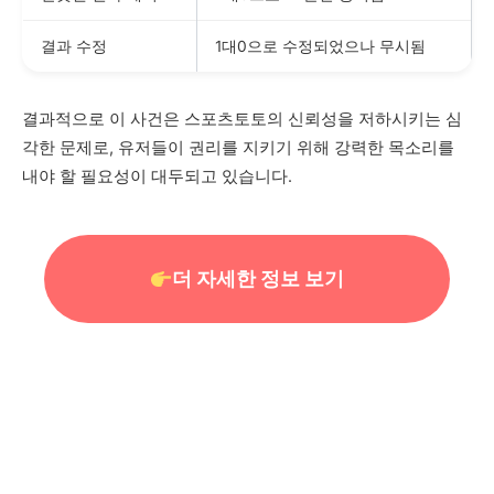
결과 수정
1대0으로 수정되었으나 무시됨
결과적으로 이 사건은 스포츠토토의 신뢰성을 저하시키는 심
각한 문제로, 유저들이 권리를 지키기 위해 강력한 목소리를
내야 할 필요성이 대두되고 있습니다.
더 자세한 정보 보기