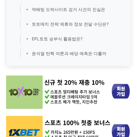
역베팅 도박사이트 검거 사건의 진실은
토토매치 전략 제휴와 정보 전달 수단은?
EPL토토 승부식 활용법은?
윤석열 탄핵 여론과 배당 예측은 다를까