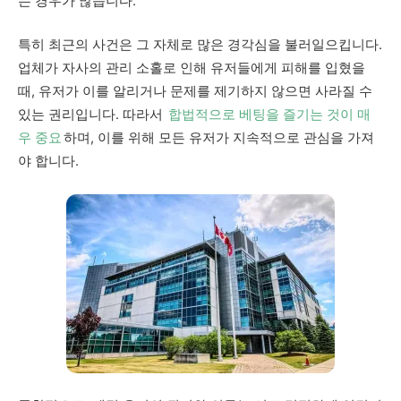
는 경우가 많습니다.
특히 최근의 사건은 그 자체로 많은 경각심을 불러일으킵니다.
업체가 자사의 관리 소홀로 인해 유저들에게 피해를 입혔을
때, 유저가 이를 알리거나 문제를 제기하지 않으면 사라질 수
있는 권리입니다. 따라서
합법적으로 베팅을 즐기는 것이 매
우 중요
하며, 이를 위해 모든 유저가 지속적으로 관심을 가져
야 합니다.