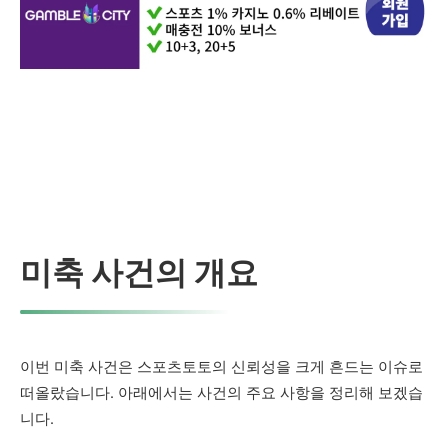
미축 사건의 개요
이번 미축 사건은 스포츠토토의 신뢰성을 크게 흔드는 이슈로
떠올랐습니다. 아래에서는 사건의 주요 사항을 정리해 보겠습
니다.