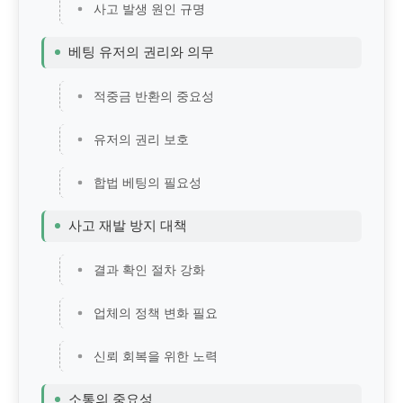
사고 발생 원인 규명
베팅 유저의 권리와 의무
적중금 반환의 중요성
유저의 권리 보호
합법 베팅의 필요성
사고 재발 방지 대책
결과 확인 절차 강화
업체의 정책 변화 필요
신뢰 회복을 위한 노력
소통의 중요성