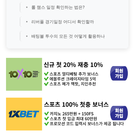
롤 챔스 일정 확인하는 법은?
리버풀 경기일정 어디서 확인할까
배팅볼 투수의 모든 것 어떻게 활용하나