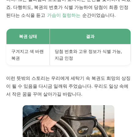
죠. 다행히도, 복권의 번호가 식별 가능하여 당첨이 최종 인정
된다는 소식을 듣고
가슴이 철렁하는
순간이었습니다.
복권 상태
결과
구겨지고 색 바랜
당첨 번호와 고유 정보가 식별 가능,
복권
지급 인정
이런 뜻밖의 스토리는 우리에게 세탁기 속 복권도 희망의 상징
이 될 수 있음을 다시금 일깨워 주었습니다. 우리도 일상 속에
서 작은 꿈을 꾸며 살아가길 바랍니다.