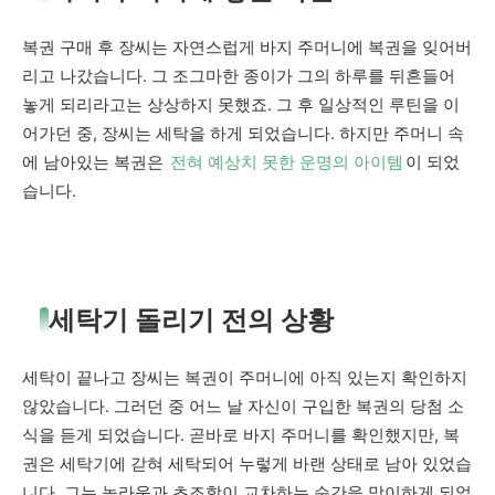
복권 구매 후 장씨는 자연스럽게 바지 주머니에 복권을 잊어버
리고 나갔습니다. 그 조그마한 종이가 그의 하루를 뒤흔들어
놓게 되리라고는 상상하지 못했죠. 그 후 일상적인 루틴을 이
어가던 중, 장씨는 세탁을 하게 되었습니다. 하지만 주머니 속
에 남아있는 복권은
전혀 예상치 못한 운명의 아이템
이 되었
습니다.
세탁기 돌리기 전의 상황
세탁이 끝나고 장씨는 복권이 주머니에 아직 있는지 확인하지
않았습니다. 그러던 중 어느 날 자신이 구입한 복권의 당첨 소
식을 듣게 되었습니다. 곧바로 바지 주머니를 확인했지만, 복
권은 세탁기에 갇혀 세탁되어 누렇게 바랜 상태로 남아 있었습
니다. 그는 놀라움과 초조함이 교차하는 순간을 맞이하게 되었