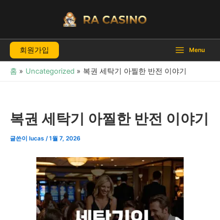
콘
텐
츠
로
회원가입
건
Menu
너
홈
Uncategorized
복권 세탁기 아찔한 반전 이야기
뛰
기
복권 세탁기 아찔한 반전 이야기
글쓴이
lucas
/
1월 7, 2026