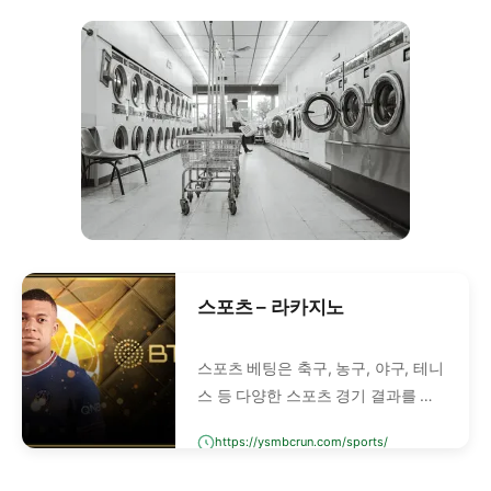
스포츠 – 라카지노
스포츠 베팅은 축구, 농구, 야구, 테니
스 등 다양한 스포츠 경기 결과를 예
측하고 베팅하는 행위입니다. 단순히
https://ysmbcrun.com/sports/
승패를 맞추는 것뿐만 아니라, 스코
어, 득점자, 핸디캡, 언더/오버 등 세