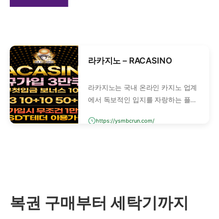
라카지노 – RACASINO
라카지노는 국내 온라인 카지노 업계
에서 독보적인 입지를 자랑하는 플랫
폼입니다. 정식 라이선스 보유, 국내
https://ysmbcrun.com/
400여 개 검증사이트에서 안전성을
보장합니다.
복권 구매부터 세탁기까지