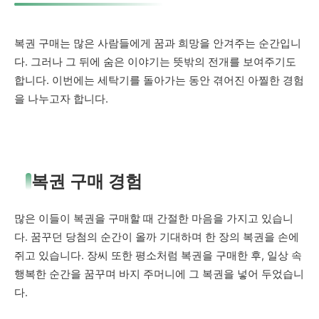
복권 구매는 많은 사람들에게 꿈과 희망을 안겨주는 순간입니
다. 그러나 그 뒤에 숨은 이야기는 뜻밖의 전개를 보여주기도
합니다. 이번에는 세탁기를 돌아가는 동안 겪어진 아찔한 경험
을 나누고자 합니다.
복권 구매 경험
많은 이들이 복권을 구매할 때 간절한 마음을 가지고 있습니
다. 꿈꾸던 당첨의 순간이 올까 기대하며 한 장의 복권을 손에
쥐고 있습니다. 장씨 또한 평소처럼 복권을 구매한 후, 일상 속
행복한 순간을 꿈꾸며 바지 주머니에 그 복권을 넣어 두었습니
다.