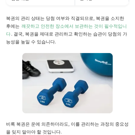
복권의 관리 상태는 당첨 여부와 직결되므로, 복권을 소지한
후에는
깨끗하고 안전한 장소에서 보관하는 것이 필수적입니
다
. 결국, 복권을 제대로 관리하고 확인하는 습관이 당첨의 가
능성을 높일 수 있습니다.
비록 복권은 운에 의존하더라도, 이를 관리하는 과정의 중요성
을 잊지 말아야 할 것입니다.