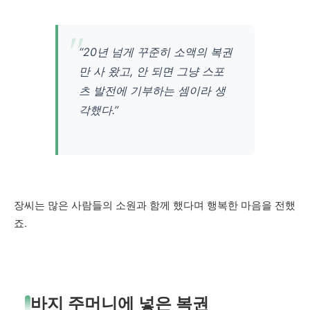
“20년 넘게 꾸준히 소액의 복권
만 사 왔고, 안 되면 그냥 스포
츠 발전에 기부하는 셈이라 생
각했다.”
장씨는 많은 사람들의 소원과 함께 했다며 행복한 마음을 전했
죠.
바지 주머니에 넣은 복권