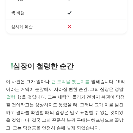
색 바램
심하게 훼손
심장이 철렁한 순간
이 사건은 그가 얼마나
큰 도박을 했는지를
말해줍니다. 19억
이라는 거액이 눈앞에서 사라질 뻔한 순간, 그의 심장은 정말
철렁
했을 것입니다. 그는 세탁기 돌리기 전까지 복권이 당첨
될 것이라고는 상상하지도 못했을 터, 그러나 그가 이를 발견
하고 결과를 확인할 때의 감정은 말로 표현할 수 없는 것이었
을 것입니다. 결국 그의 꾸준한 복권 구매는 해프닝으로 끝났
고, 그는 당첨금을 안전히 손에 넣게 되었습니다.