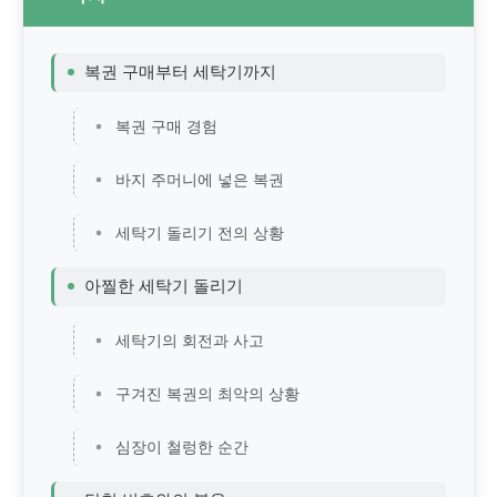
복권 구매부터 세탁기까지
복권 구매 경험
바지 주머니에 넣은 복권
세탁기 돌리기 전의 상황
아찔한 세탁기 돌리기
세탁기의 회전과 사고
구겨진 복권의 최악의 상황
심장이 철렁한 순간