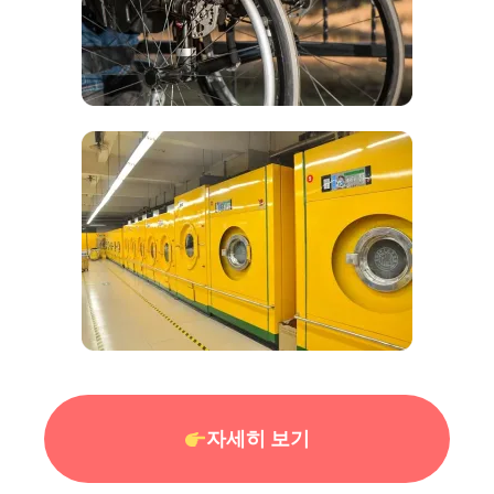
자세히 보기