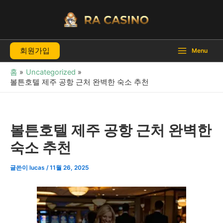
콘
텐
츠
로
회원가입
건
Menu
너
홈
Uncategorized
뛰
볼튼호텔 제주 공항 근처 완벽한 숙소 추천
기
볼튼호텔 제주 공항 근처 완벽한
숙소 추천
글쓴이
lucas
/
11월 26, 2025