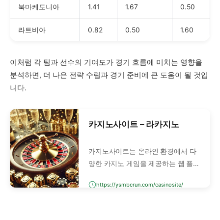
북마케도니아
1.41
1.67
0.50
라트비아
0.82
0.50
1.60
이처럼 각 팀과 선수의 기여도가 경기 흐름에 미치는 영향을
분석하면, 더 나은 전략 수립과 경기 준비에 큰 도움이 될 것입
니다. ⠀
카지노사이트 – 라카지노
카지노사이트는 온라인 환경에서 다
양한 카지노 게임을 제공하는 웹 플랫
폼을 의미합니다. 실제 오프라인 카지
https://ysmbcrun.com/casinosite/
노를 방문하지 않아도, 컴퓨터나 스마
트폰으로 접속해 바카라, 블랙잭, 룰
렛, 슬롯머신 등 모든 카지노 게임을