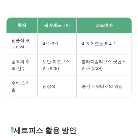
특징
북마케도니아
라트비아
전술적 포
4-2-3-1
4-3-3 또는 5-4-1
메이션
공격의 주
보얀 미오브스
블라디슬라브스 굿콥스
력 선수
키 (#28)
키스 (#29)
수비 스타
안정적
중간 지역에서의 약점
일
세트피스 활용 방안