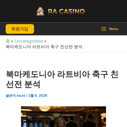
콘
텐
츠
로
회원가입
건
Menu
너
홈
Uncategorized
뛰
북마케도니아 라트비아 축구 친선전 분석
기
북마케도니아 라트비아 축구 친
선전 분석
글쓴이
lucas
/
2월 6, 2026