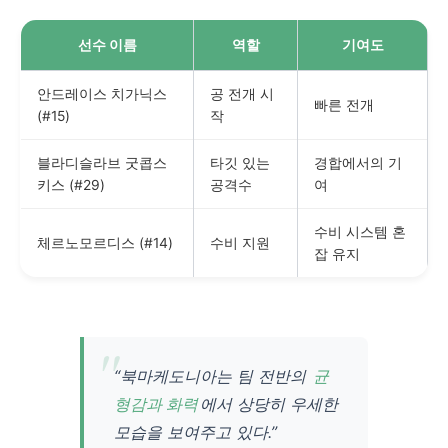
선수 이름
역할
기여도
안드레이스 치가닉스
공 전개 시
빠른 전개
(#15)
작
블라디슬라브 굿콥스
타깃 있는
경합에서의 기
키스 (#29)
공격수
여
수비 시스템 혼
체르노모르디스 (#14)
수비 지원
잡 유지
“북마케도니아는 팀 전반의
균
형감과 화력
에서 상당히 우세한
모습을 보여주고 있다.”