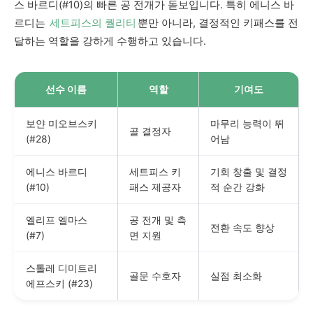
스 바르디(#10)의 빠른 공 전개가 돋보입니다. 특히 에니스 바
르디는
세트피스의 퀄리티
뿐만 아니라, 결정적인 키패스를 전
달하는 역할을 강하게 수행하고 있습니다.
선수 이름
역할
기여도
보얀 미오브스키
마무리 능력이 뛰
골 결정자
(#28)
어남
에니스 바르디
세트피스 키
기회 창출 및 결정
(#10)
패스 제공자
적 순간 강화
엘리프 엘마스
공 전개 및 측
전환 속도 향상
(#7)
면 지원
스톨레 디미트리
골문 수호자
실점 최소화
에프스키 (#23)