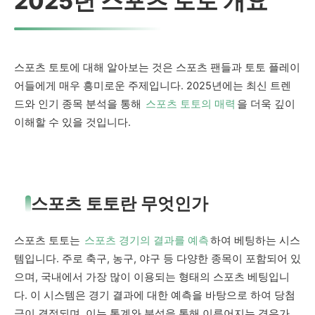
2025년 스포츠 토토 개요
스포츠 토토에 대해 알아보는 것은 스포츠 팬들과 토토 플레이
어들에게 매우 흥미로운 주제입니다. 2025년에는 최신 트렌
드와 인기 종목 분석을 통해
스포츠 토토의 매력
을 더욱 깊이
이해할 수 있을 것입니다.
스포츠 토토란 무엇인가
스포츠 토토는
스포츠 경기의 결과를 예측
하여 베팅하는 시스
템입니다. 주로 축구, 농구, 야구 등 다양한 종목이 포함되어 있
으며, 국내에서 가장 많이 이용되는 형태의 스포츠 베팅입니
다. 이 시스템은 경기 결과에 대한 예측을 바탕으로 하여 당첨
금이 결정되며, 이는 통계와 분석을 통해 이루어지는 경우가