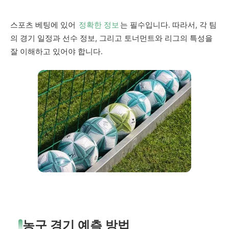
스포츠 베팅에 있어
정확한 정보
는 필수입니다. 따라서, 각 팀
의 경기 일정과 선수 정보, 그리고 토너먼트와 리그의 특성을
잘 이해하고 있어야 합니다.
농구 경기 예측 방법