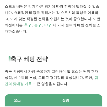
스포츠 베팅은 각기 다른 경기에 따라 전략이 달라질 수 있습
니다. 효과적인 베팅을 위해서는 각 스포츠의 특성을 이해하
고, 이에 맞는 적절한 전략을 수립하는 것이 중요합니다. 이번
섹션에서는
축구
,
농구
,
야구
세 가지 종목의 베팅 전략을 소
개하겠습니다.
축구 베팅 전략
축구 베팅에서 가장 중요하게 고려해야 할 요소는 팀의 현재
성적, 선수들의 부상, 그리고 경기장의 특성입니다. 또한,
팀
간의 맞대결 기록
도 큰 영향을 미칩니다.
요소
설명