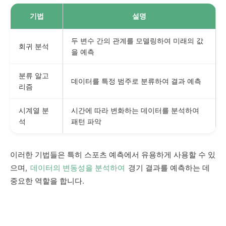
기법
설명
두 변수 간의 관계를 모델링하여 미래의 값
회귀 분석
을 예측
분류 알고
데이터를 특정 범주로 분류하여 결과 예측
리즘
시계열 분
시간에 따라 변화하는 데이터를 분석하여
석
패턴 파악
이러한 기법들은 특히 스포츠 예측에서 유용하게 사용할 수 있
으며,
데이터의 변동성을 분석하여
경기 결과를 예측하는 데
중요한 역할을 합니다.