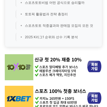
스포츠토토비법 어떤 공식으로 승리할까
토토픽 활용법과 전략 총정리
스포츠토토 적중결과와 판매점 모집의 모든 것
2025 K리그1 순위와 선수 기록 분석