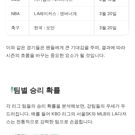
NBA
LA레이커스 : 덴버너게
3월 20일
축구
한국 : 오만
3월 20일
이와 같은 경기들은 팬들에게 큰 기대감을 주며, 결과에 따라
시즌의 흐름을 바꾸는 중요한 요소가 될 것입니다.
팀별 승리 확률
각 리그 팀들의 승리 확률을 분석해보면, 강팀들의 우세가 두
드러집니다. 예를 들어 KBO 리그의 서울SK와 MLB의 LA다저
스는 전통적으로 강력한 팀으로 손꼽힙니다.