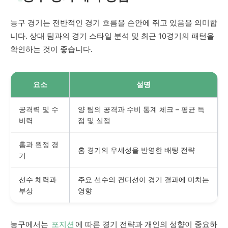
농구 경기는 전반적인 경기 흐름을 손안에 쥐고 있음을 의미합
니다. 상대 팀과의 경기 스타일 분석 및 최근 10경기의 패턴을
확인하는 것이 좋습니다.
요소
설명
공격력 및 수
양 팀의 공격과 수비 통계 체크 – 평균 득
비력
점 및 실점
홈과 원정 경
홈 경기의 우세성을 반영한 배팅 전략
기
선수 체력과
주요 선수의 컨디션이 경기 결과에 미치는
부상
영향
농구에서는
포지션
에 따른 경기 전략과 개인의 성향이 중요하