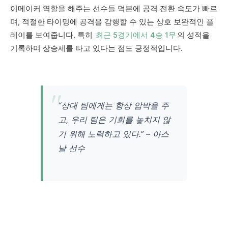
이메이커 역할을 해주는 선수들 덕분에 공격 전환 속도가 빠르
며, 적절한 타이밍에 공격을 감행할 수 있는 상호 보완적인 플
레이를 보여줍니다. 특히
최근 5경기에서 4승 1무
의 성적을
기록하며 상승세를 타고 있다는 점도 긍정적입니다.
“상대 팀에게는 항상 압박을 주
고, 우리 팀은 기회를 놓치지 않
기 위해 노력하고 있다.” – 아스
날 선수