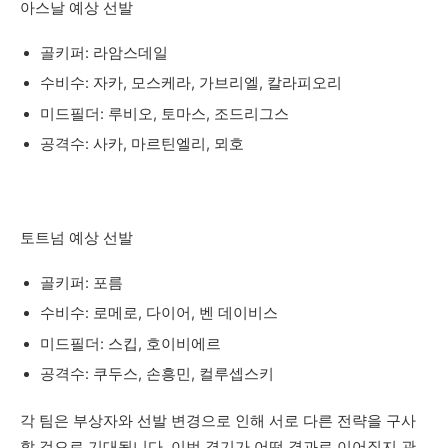
아스날 예상 선발
골키퍼: 라암스데일
수비수: 자카, 모스케라, 가브리엘, 칼라피오리
미드필더: 루비오, 토마스, 조드리그스
공격수: 사카, 마르틴엘리, 뫼호
토트넘 예상 선발
골키퍼: 포름
수비수: 로메로, 다이어, 벤 데이비스
미드필더: 스킵, 호이비에르
공격수: 쿠두스, 손흥민, 컬루셉스키
각 팀은 부상자와 선발 변경으로 인해 서로 다른 전략을 구사
할 것으로 기대됩니다. 이번 경기가 어떤 결과로 이어질지 관