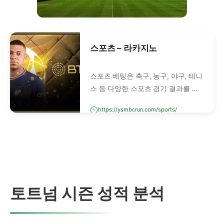
스포츠 – 라카지노
스포츠 베팅은 축구, 농구, 야구, 테니
스 등 다양한 스포츠 경기 결과를 예
측하고 베팅하는 행위입니다. 단순히
https://ysmbcrun.com/sports/
승패를 맞추는 것뿐만 아니라, 스코
어, 득점자, 핸디캡, 언더/오버 등 세
부 요소에도 베팅할 수 있습니다.
토트넘 시즌 성적 분석