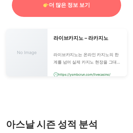
더 많은 정보 보기
라이브카지노 – 라카지노
No Image
라이브카지노는 온라인 카지노의 한
계를 넘어 실제 카지노 현장을 그대로
연결해주는 서비스입니다. 단순한 디
https://ysmbcrun.com/livecasino/
지털 그래픽 게임이 아니라, 실제 딜
러가 테이블에서 진행하는 모든 과정
을 실시간으로 생중계합니다.
아스날 시즌 성적 분석