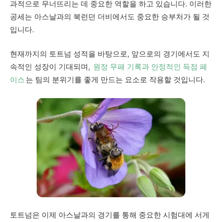
과적으로 무너뜨리는 데 중요한 역할을 하고 있습니다. 이러한
공세는 아스날과의 북런던 더비에서도 중요한 승부처가 될 것
입니다.
현재까지의 토트넘 성적을 바탕으로, 앞으로의 경기에서도 지
속적인 성장이 기대되며,
원정 무패 기록과 안정적인 득점 페
이스
는 팀의 분위기를 좋게 만드는 요소로 작용할 것입니다.
토트넘은 이제 아스날과의 경기를 통해 중요한 시험대에 서게