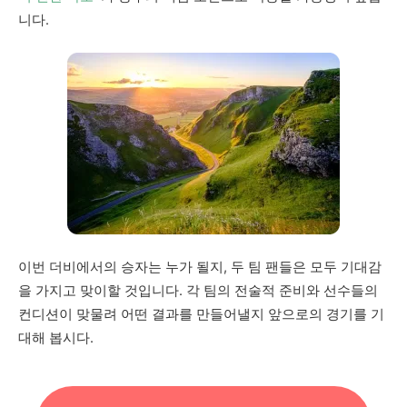
니다.
이번 더비에서의 승자는 누가 될지, 두 팀 팬들은 모두 기대감
을 가지고 맞이할 것입니다. 각 팀의 전술적 준비와 선수들의
컨디션이 맞물려 어떤 결과를 만들어낼지 앞으로의 경기를 기
대해 봅시다.