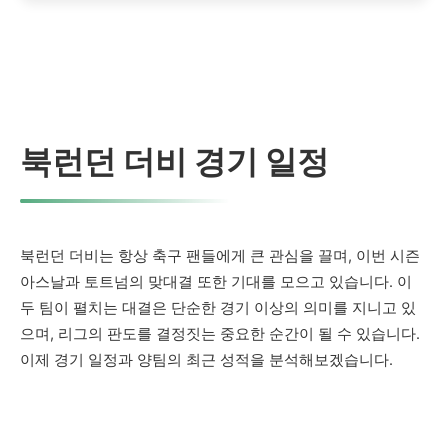
400여 개 검증사이트에서 안전성을
보장합니다.
북런던 더비 경기 일정
북런던 더비는 항상 축구 팬들에게 큰 관심을 끌며, 이번 시즌
아스날과 토트넘의 맞대결 또한 기대를 모으고 있습니다. 이
두 팀이 펼치는 대결은 단순한 경기 이상의 의미를 지니고 있
으며, 리그의 판도를 결정짓는 중요한 순간이 될 수 있습니다.
이제 경기 일정과 양팀의 최근 성적을 분석해보겠습니다.