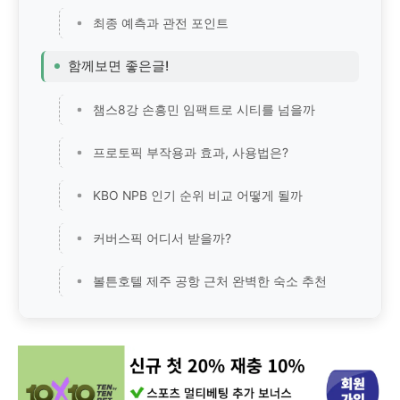
최종 예측과 관전 포인트
함께보면 좋은글!
챔스8강 손흥민 임팩트로 시티를 넘을까
프로토픽 부작용과 효과, 사용법은?
KBO NPB 인기 순위 비교 어떻게 될까
커버스픽 어디서 받을까?
볼튼호텔 제주 공항 근처 완벽한 숙소 추천