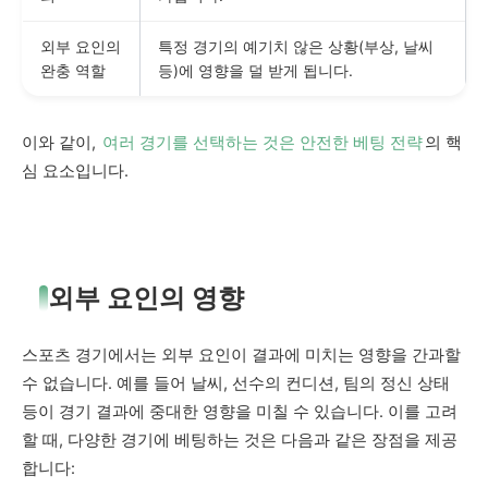
외부 요인의
특정 경기의 예기치 않은 상황(부상, 날씨
완충 역할
등)에 영향을 덜 받게 됩니다.
이와 같이,
여러 경기를 선택하는 것은 안전한 베팅 전략
의 핵
심 요소입니다.
외부 요인의 영향
스포츠 경기에서는 외부 요인이 결과에 미치는 영향을 간과할
수 없습니다. 예를 들어 날씨, 선수의 컨디션, 팀의 정신 상태
등이 경기 결과에 중대한 영향을 미칠 수 있습니다. 이를 고려
할 때, 다양한 경기에 베팅하는 것은 다음과 같은 장점을 제공
합니다: