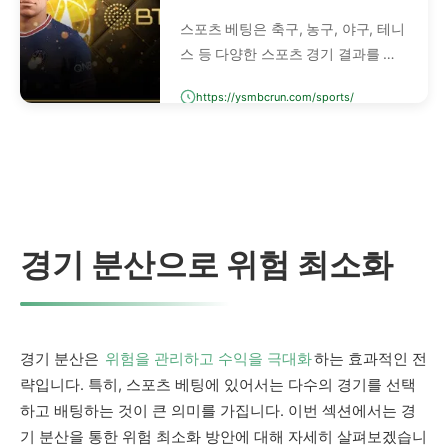
스포츠 베팅은 축구, 농구, 야구, 테니
스 등 다양한 스포츠 경기 결과를 예
측하고 베팅하는 행위입니다. 단순히
https://ysmbcrun.com/sports/
승패를 맞추는 것뿐만 아니라, 스코
어, 득점자, 핸디캡, 언더/오버 등 세
부 요소에도 베팅할 수 있습니다.
경기 분산으로 위험 최소화
경기 분산은
위험을 관리하고 수익을 극대화
하는 효과적인 전
략입니다. 특히, 스포츠 베팅에 있어서는 다수의 경기를 선택
하고 배팅하는 것이 큰 의미를 가집니다. 이번 섹션에서는 경
기 분산을 통한 위험 최소화 방안에 대해 자세히 살펴보겠습니