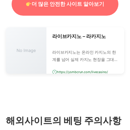
더 많은 안전한 사이트 알아보기
라이브카지노 – 라카지노
No Image
라이브카지노는 온라인 카지노의 한
계를 넘어 실제 카지노 현장을 그대로
연결해주는 서비스입니다. 단순한 디
https://ysmbcrun.com/livecasino/
지털 그래픽 게임이 아니라, 실제 딜
러가 테이블에서 진행하는 모든 과정
을 실시간으로 생중계합니다.
해외사이트의 베팅 주의사항