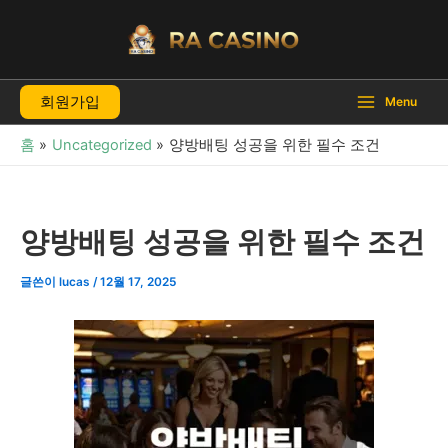
콘
텐
츠
로
회원가입
건
Menu
너
홈
Uncategorized
양방배팅 성공을 위한 필수 조건
뛰
기
양방배팅 성공을 위한 필수 조건
글쓴이
lucas
/
12월 17, 2025