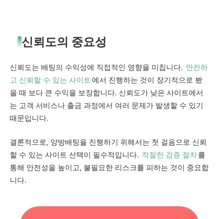
신뢰도의 중요성
신뢰도는 배팅의 수익성에 직접적인 영향을 미칩니다.
안전하
고 신뢰할 수 있는 사이트
에서 진행하는 것이 장기적으로 봤
을 때 보다 큰 수익을 보장합니다. 신뢰도가 낮은 사이트에서
는 고객 서비스나 출금 과정에서 여러 문제가 발생할 수 있기
때문입니다.
결론적으로, 양방배팅을 진행하기 위해서는 첫 걸음으로 신뢰
할 수 있는 사이트 선택이 필수적입니다.
적절한 검증 절차
를
통해 안전성을 높이고, 불필요한 리스크를 피하는 것이 중요합
니다.