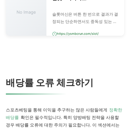
No Image
슬롯머신은 버튼 한 번으로 결과가 결
정되는 단순하면서도 중독성 있는 카
지노 게임입니다. 예전에는 레버를 당
https://ysmbcrun.com/slot/
기는 기계식 슬롯이 주류였지만, 이제
는 디지털 방식과 온라인 슬롯머신이
대세입니다.
배당률 오류 체크하기
스포츠베팅을 통해 이익을 추구하는 많은 사람들에게
정확한
배당률
확인은 필수적입니다. 특히 양방배팅 전략을 사용할
경우 배당률 오류에 대한 주의가 필요합니다. 이 섹션에서는