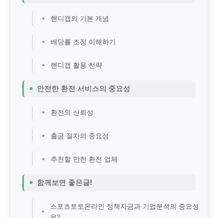
핸디캡의 기본 개념
배당률 조정 이해하기
핸디캡 활용 전략
안전한 환전 서비스의 중요성
환전의 신뢰성
출금 절차의 중요성
추천할 만한 환전 업체
함께보면 좋은글!
스포츠토토온라인 정책자금과 기업분석의 중요성
은?