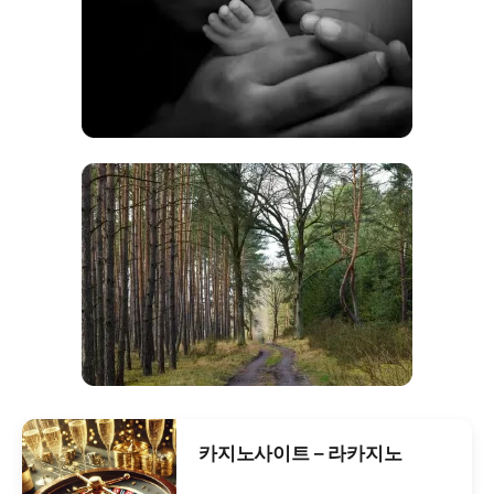
카지노사이트 – 라카지노