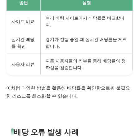
방법
설명
여러 베팅 사이트에서 배당률을 비교합니
사이트 비교
다.
실시간 배당
경기가 진행 중일 때 실시간 배당률을 체크
률 확인
합니다.
다른 사용자들의 리뷰를 통해 배당률의 정
사용자 리뷰
확성을 검증합니다.
이처럼 다양한 방법을 활용해 배당률을 확인함으로써 불필요
한 리스크를 최소화할 수 있습니다.
배당 오류 발생 사례