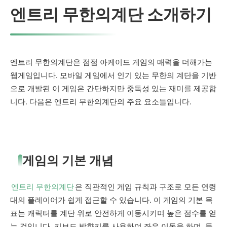
엔트리 무한의계단 소개하기
엔트리 무한의계단은 점점 아케이드 게임의 매력을 더해가는
웹게임입니다. 모바일 게임에서 인기 있는 무한의 계단을 기반
으로 개발된 이 게임은 간단하지만 중독성 있는 재미를 제공합
니다. 다음은 엔트리 무한의계단의 주요 요소들입니다.
게임의 기본 개념
엔트리 무한의계단
은 직관적인 게임 규칙과 구조로 모든 연령
대의 플레이어가 쉽게 접근할 수 있습니다. 이 게임의 기본 목
표는 캐릭터를 계단 위로 안전하게 이동시키며 높은 점수를 얻
는 것입니다. 키보드 방향키를 사용하여 좌우 이동을 하며, 등