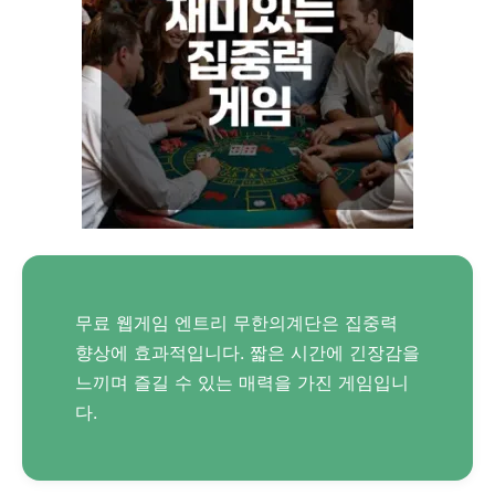
무료 웹게임 엔트리 무한의계단은 집중력
향상에 효과적입니다. 짧은 시간에 긴장감을
느끼며 즐길 수 있는 매력을 가진 게임입니
다.