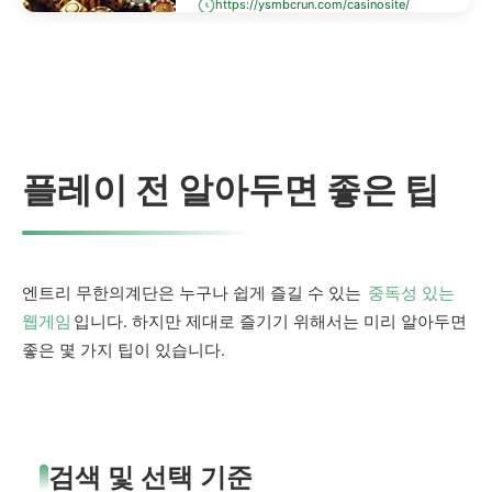
https://ysmbcrun.com/casinosite/
노를 방문하지 않아도, 컴퓨터나 스마
트폰으로 접속해 바카라, 블랙잭, 룰
렛, 슬롯머신 등 모든 카지노 게임을
즐길 수 있는 공간입니다.
플레이 전 알아두면 좋은 팁
엔트리 무한의계단은 누구나 쉽게 즐길 수 있는
중독성 있는
웹게임
입니다. 하지만 제대로 즐기기 위해서는 미리 알아두면
좋은 몇 가지 팁이 있습니다.
검색 및 선택 기준