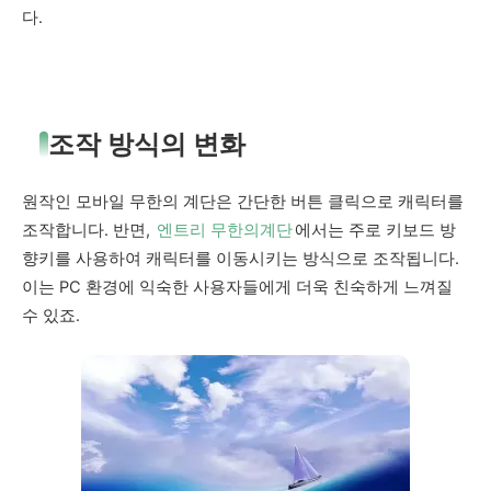
다.
조작 방식의 변화
원작인 모바일 무한의 계단은 간단한 버튼 클릭으로 캐릭터를
조작합니다. 반면,
엔트리 무한의계단
에서는 주로 키보드 방
향키를 사용하여 캐릭터를 이동시키는 방식으로 조작됩니다.
이는 PC 환경에 익숙한 사용자들에게 더욱 친숙하게 느껴질
수 있죠.