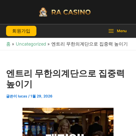
콘
텐
츠
로
회원가입
건
Menu
너
홈
Uncategorized
엔트리 무한의계단으로 집중력 높이기
뛰
기
엔트리 무한의계단으로 집중력
높이기
글쓴이
lucas
/
1월 29, 2026