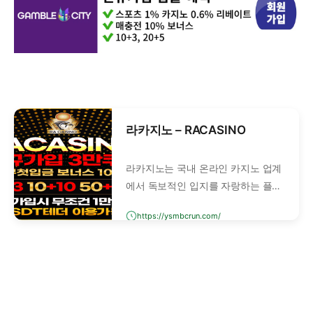
라카지노 – RACASINO
라카지노는 국내 온라인 카지노 업계
에서 독보적인 입지를 자랑하는 플랫
폼입니다. 정식 라이선스 보유, 국내
https://ysmbcrun.com/
400여 개 검증사이트에서 안전성을
보장합니다.