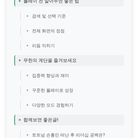
플레이 전 알아두면 좋은 팁
검색 및 선택 기준
전체 화면의 장점
리듬 익히기
무한의 계단을 즐겨보세요
집중력 향상과 재미
꾸준한 플레이로 성장
다양한 모드 경험하기
함께보면 좋은글!
토트넘 손흥민 떠난 후 리더십 공백은?