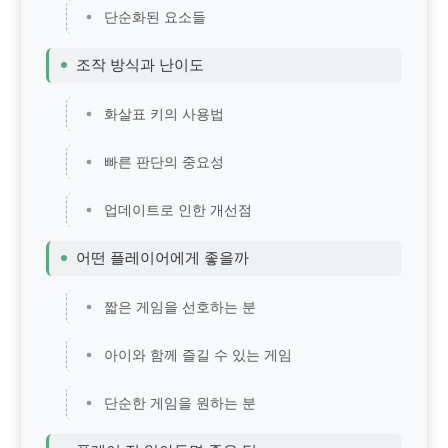
단순화된 요소들
조작 방식과 난이도
화살표 키의 사용법
빠른 판단의 중요성
업데이트로 인한 개선점
어떤 플레이어에게 좋을까
짧은 게임을 선호하는 분
아이와 함께 즐길 수 있는 게임
단순한 게임을 원하는 분