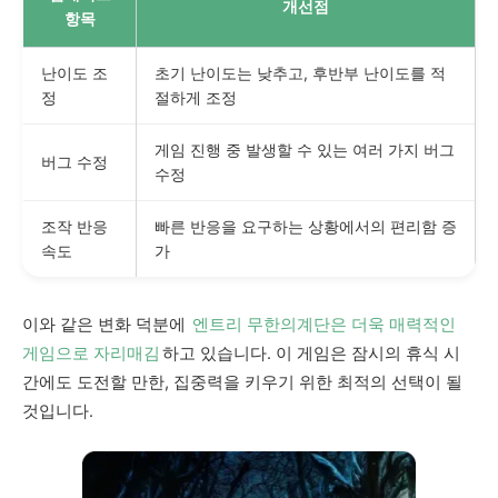
개선점
항목
난이도 조
초기 난이도는 낮추고, 후반부 난이도를 적
정
절하게 조정
게임 진행 중 발생할 수 있는 여러 가지 버그
버그 수정
수정
조작 반응
빠른 반응을 요구하는 상황에서의 편리함 증
속도
가
이와 같은 변화 덕분에
엔트리 무한의계단은 더욱 매력적인
게임으로 자리매김
하고 있습니다. 이 게임은 잠시의 휴식 시
간에도 도전할 만한, 집중력을 키우기 위한 최적의 선택이 될
것입니다.