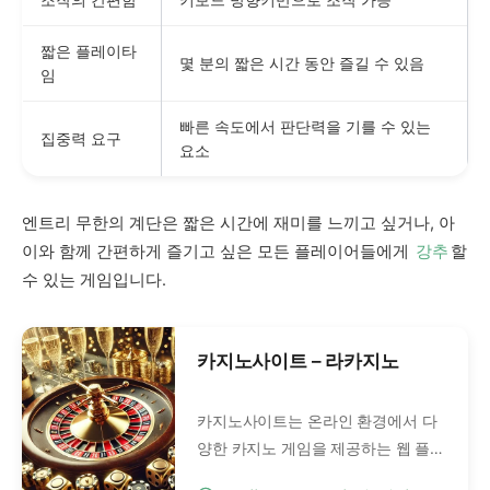
짧은 플레이타
몇 분의 짧은 시간 동안 즐길 수 있음
임
빠른 속도에서 판단력을 기를 수 있는
집중력 요구
요소
엔트리 무한의 계단은 짧은 시간에 재미를 느끼고 싶거나, 아
이와 함께 간편하게 즐기고 싶은 모든 플레이어들에게
강추
할
수 있는 게임입니다.
카지노사이트 – 라카지노
카지노사이트는 온라인 환경에서 다
양한 카지노 게임을 제공하는 웹 플랫
폼을 의미합니다. 실제 오프라인 카지