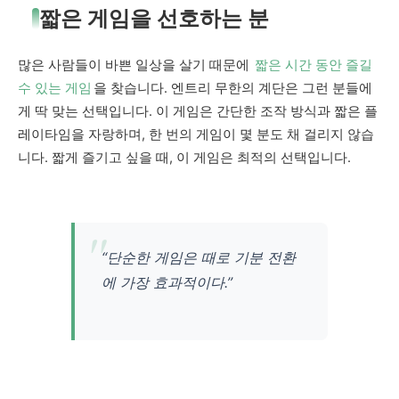
짧은 게임을 선호하는 분
많은 사람들이 바쁜 일상을 살기 때문에
짧은 시간 동안 즐길
수 있는 게임
을 찾습니다. 엔트리 무한의 계단은 그런 분들에
게 딱 맞는 선택입니다. 이 게임은 간단한 조작 방식과 짧은 플
레이타임을 자랑하며, 한 번의 게임이 몇 분도 채 걸리지 않습
니다. 짧게 즐기고 싶을 때, 이 게임은 최적의 선택입니다.
“단순한 게임은 때로 기분 전환
에 가장 효과적이다.”