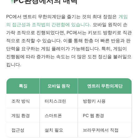
PC환경에서의 매력
PC에서 엔트리 무한의계단을 즐기는 것의 최대 장점은
게임
의 접근성과 조작법의 간편함에 있습니다.
모바일 원작이 손
가락 조작으로 진행되었다면, PC에서는 키보드 방향키로 직관
적으로 조작할 수 있습니다. 이를 통해 한층 더 빠른 반응과 판
단력을 요구하는 게임 플레이가 가능해집니다. 특히, 게임이
진행됨에 따라 증가하는 속도는 더 많은 도전 정신을 불러일으
킵니다.
특징
모바일 원작
엔트리 무한의계단
조작 방식
터치스크린
방향키 사용
게임 환경
스마트폰
PC 웹 환경
접근성
설치 필요
브라우저에서 직접