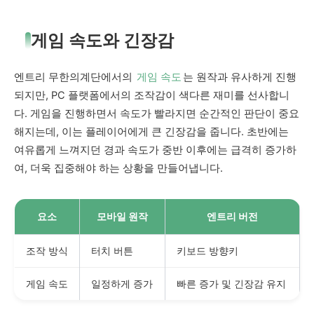
게임 속도와 긴장감
엔트리 무한의계단에서의
게임 속도
는 원작과 유사하게 진행
되지만, PC 플랫폼에서의 조작감이 색다른 재미를 선사합니
다. 게임을 진행하면서 속도가 빨라지면 순간적인 판단이 중요
해지는데, 이는 플레이어에게 큰 긴장감을 줍니다. 초반에는
여유롭게 느껴지던 경과 속도가 중반 이후에는 급격히 증가하
여, 더욱 집중해야 하는 상황을 만들어냅니다.
요소
모바일 원작
엔트리 버전
조작 방식
터치 버튼
키보드 방향키
게임 속도
일정하게 증가
빠른 증가 및 긴장감 유지