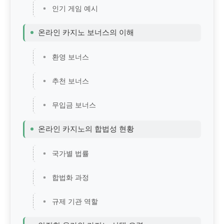
인기 게임 예시
온라인 카지노 보너스의 이해
환영 보너스
추천 보너스
무입금 보너스
온라인 카지노의 합법성 현황
국가별 법률
합법화 과정
규제 기관 역할