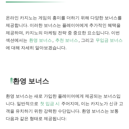
온라인 카지노는 게임의 흥미를 더하기 위해 다양한 보너스를
제공합니다. 이러한 보너스는 플레이어에게 추가적인 혜택을
제공하며, 카지노의 마케팅 전략 중 중요한 요소입니다. 이번
섹션에서는
환영 보너스
,
추천 보너스
, 그리고
무입금 보너스
에 대해 자세히 알아보겠습니다.
환영 보너스
환영 보너스는 새로 가입한 플레이어에게 제공되는 보너스입
니다. 일반적으로
첫 입금 시
주어지며, 이는 카지노가 신규 고
객을 유치하기 위한 강력한 수단입니다. 환영 보너스는 보통
다음과 같은 형태로 제공됩니다: