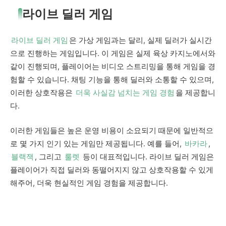
라이브 딜러 게임
라이브 딜러 게임
은 가상 게임과는 달리, 실제 딜러가 실시간
으로 진행하는 게임입니다. 이 게임은 실제 육상 카지노에서와
같이 진행되며, 플레이어는 비디오 스트리밍을 통해 게임을 경
험할 수 있습니다. 채팅 기능을 통해 딜러와 소통할 수 있으며,
이러한 상호작용은
더욱 사실감 넘치는 게임 경험
을 제공합니
다.
이러한 게임들은 높은 운영 비용이 소요되기 때문에 일반적으
로 몇 가지 인기 있는 게임만 제공됩니다. 예를 들어,
바카라
,
블랙잭
, 그리고
룰렛
등이 대표적입니다. 라이브 딜러 게임은
플레이어가 직접 딜러와 동떨어지지 않고 상호작용할 수 있게
해주어, 더욱 현실적인 게임 경험을 제공합니다.