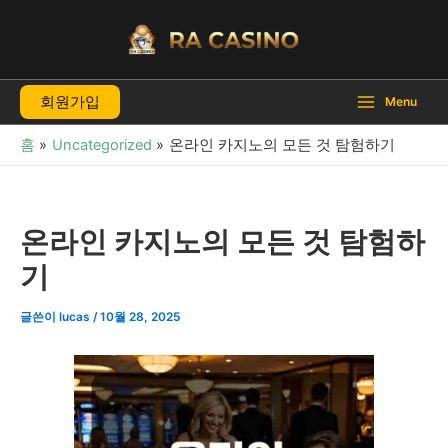
콘
텐
츠
로
회원가입
건
Menu
너
홈
Uncategorized
온라인 카지노의 모든 것 탐험하기
뛰
기
온라인 카지노의 모든 것 탐험하
기
글쓴이
lucas
/
10월 28, 2025