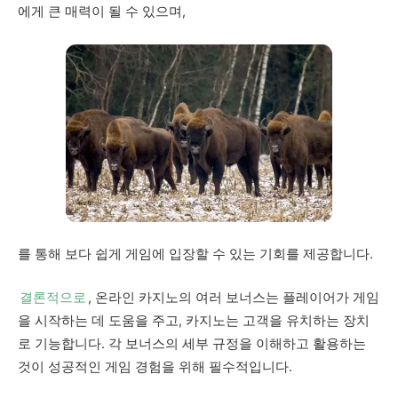
에게 큰 매력이 될 수 있으며,
를 통해 보다 쉽게 게임에 입장할 수 있는 기회를 제공합니다.
결론적으로
, 온라인 카지노의 여러 보너스는 플레이어가 게임
을 시작하는 데 도움을 주고, 카지노는 고객을 유치하는 장치
로 기능합니다. 각 보너스의 세부 규정을 이해하고 활용하는
것이 성공적인 게임 경험을 위해 필수적입니다.