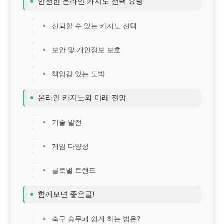
안전한 온라인 카지노 선택 요령
신뢰할 수 있는 카지노 선택
보안 및 개인정보 보호
책임감 있는 도박
온라인 카지노와 미래 전망
기술 발전
게임 다양성
글로벌 트렌드
함께보면 좋은글!
축구 승무패 쉽게 하는 법은?