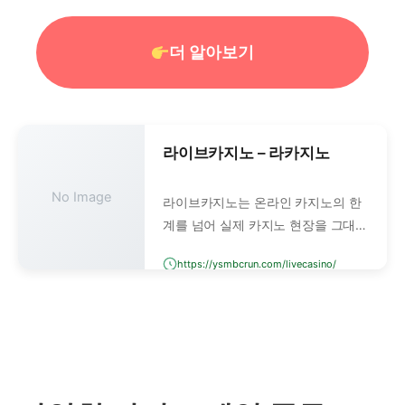
더 알아보기
라이브카지노 – 라카지노
No Image
라이브카지노는 온라인 카지노의 한
계를 넘어 실제 카지노 현장을 그대로
연결해주는 서비스입니다. 단순한 디
https://ysmbcrun.com/livecasino/
지털 그래픽 게임이 아니라, 실제 딜
러가 테이블에서 진행하는 모든 과정
을 실시간으로 생중계합니다.