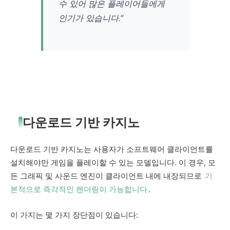
수 있어 많은 플레이어들에게
인기가 있습니다.”
다운로드 기반 카지노
다운로드 기반 카지노는 사용자가 소프트웨어 클라이언트를
설치해야만 게임을 플레이할 수 있는 모델입니다. 이 경우, 모
든 그래픽 및 사운드 엔진이 클라이언트 내에 내장되므로
기
본적으로 즉각적인 렌더링이 가능합니다
.
이 가지는 몇 가지 장단점이 있습니다: