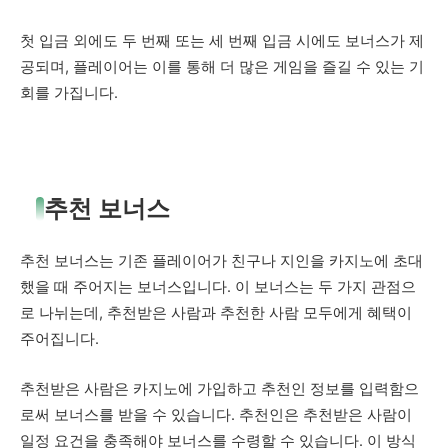
첫 입금 외에도 두 번째 또는 세 번째 입금 시에도 보너스가 제
공되며, 플레이어는 이를 통해 더 많은 게임을 즐길 수 있는 기
회를 가집니다.
추천 보너스
추천 보너스는 기존 플레이어가 친구나 지인을 카지노에 초대
했을 때 주어지는 보너스입니다. 이 보너스는 두 가지 관점으
로 나뉘는데, 추천받은 사람과 추천한 사람 모두에게 혜택이
주어집니다.
추천받은 사람은 카지노에 가입하고 추천인 정보를 입력함으
로써 보너스를 받을 수 있습니다. 추천인은 추천받은 사람이
일정 요건을 충족해야 보너스를 수령할 수 있습니다. 이 방식