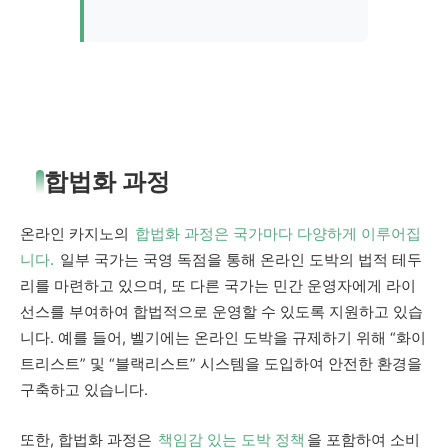
합법화 과정
온라인 카지노의
합법화 과정은 국가마다 다양하게 이루어집
니다.
일부 국가는 국영 독점을 통해 온라인 도박의 법적 테두
리를 마련하고 있으며, 또 다른 국가는 민간 운영자에게 라이
선스를 부여하여 합법적으로 운영할 수 있도록 지원하고 있습
니다. 예를 들어, 벨기에는 온라인 도박을 규제하기 위해 “화이
트리스트” 및 “블랙리스트” 시스템을 도입하여 안전한 환경을
구축하고 있습니다.
또한, 합법화 과정은
책임감 있는 도박 정책
을 포함하여 소비