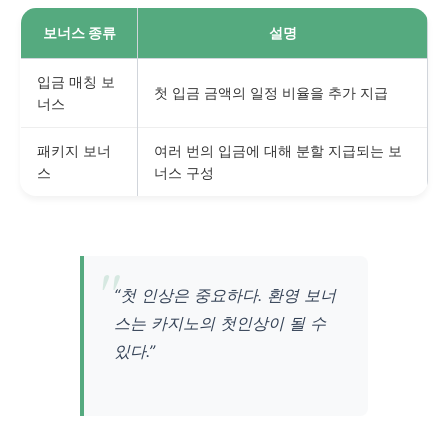
보너스 종류
설명
입금 매칭 보
첫 입금 금액의 일정 비율을 추가 지급
너스
패키지 보너
여러 번의 입금에 대해 분할 지급되는 보
스
너스 구성
“첫 인상은 중요하다. 환영 보너
스는 카지노의 첫인상이 될 수
있다.”