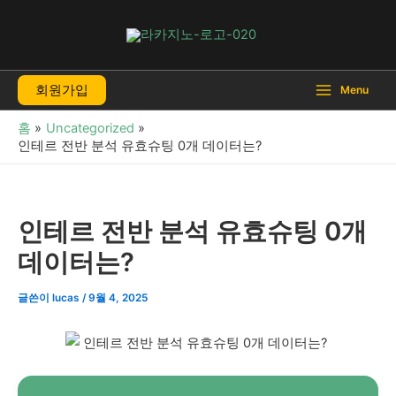
콘
텐
츠
로
회원가입
건
Menu
너
홈
Uncategorized
뛰
인테르 전반 분석 유효슈팅 0개 데이터는?
기
인테르 전반 분석 유효슈팅 0개
데이터는?
글쓴이
lucas
/
9월 4, 2025