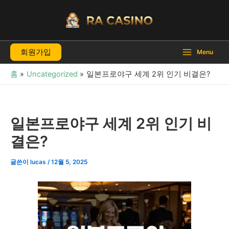
콘
텐
츠
로
회원가입
건
Menu
너
홈
Uncategorized
일본프로야구 세계 2위 인기 비결은?
뛰
기
일본프로야구 세계 2위 인기 비
결은?
글쓴이
lucas
/
12월 5, 2025