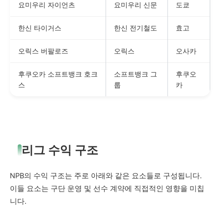
요미우리 자이언츠
요미우리 신문
도쿄
한신 타이거스
한신 전기철도
효고
오릭스 버팔로즈
오릭스
오사카
후쿠오카 소프트뱅크 호크
소프트뱅크 그
후쿠오
스
룹
카
리그 수익 구조
NPB의 수익 구조는 주로 아래와 같은 요소들로 구성됩니다.
이들 요소는 구단 운영 및 선수 계약에 직접적인 영향을 미칩
니다.