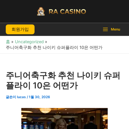
콘
텐
츠
로
회원가입
건
Menu
너
홈
Uncategorized
뛰
주니어축구화 추천 나이키 슈퍼플라이 10은 어떤가
기
주니어축구화 추천 나이키 슈퍼
플라이 10은 어떤가
글쓴이
lucas
/
1월 30, 2026