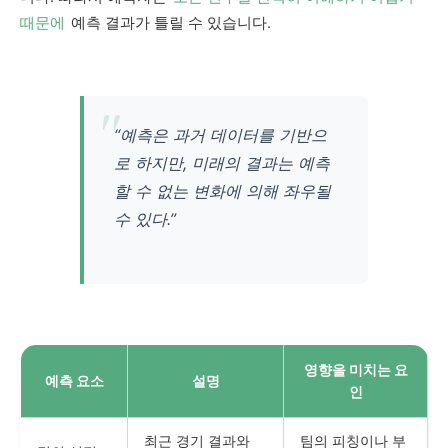
때문에
예측 결과가 틀릴 수 있습니다.
“예측은 과거 데이터를 기반으
로 하지만, 미래의 결과는 예측
할 수 없는 변화에 의해 좌우될
수 있다.”
영향을 미치는 요
예측 요소
설명
인
최근 경기 결과와
팀의 피칭이나 부