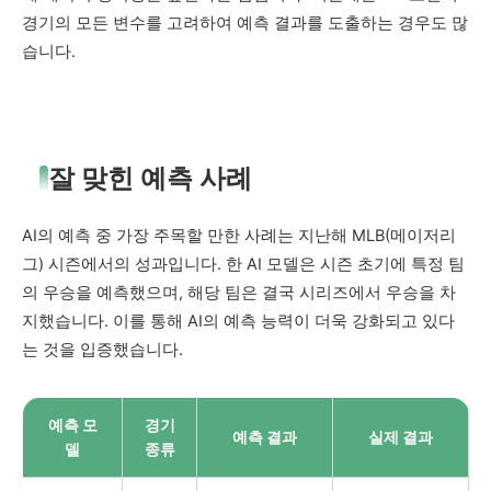
경기의 모든 변수를 고려하여 예측 결과를 도출하는 경우도 많
습니다.
잘 맞힌 예측 사례
AI의 예측 중 가장 주목할 만한 사례는 지난해 MLB(메이저리
그) 시즌에서의 성과입니다. 한 AI 모델은 시즌 초기에 특정 팀
의 우승을 예측했으며, 해당 팀은 결국 시리즈에서 우승을 차
지했습니다. 이를 통해 AI의 예측 능력이 더욱 강화되고 있다
는 것을 입증했습니다.
예측 모
경기
예측 결과
실제 결과
델
종류