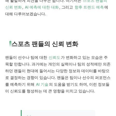
해 활발하게 의견을 나누곤 합니다. 여기서는
스포츠 팬들의
신뢰 변화
,
AI 예측에 대한 대화
, 그리고
향후 트렌드 예측
에
대해 다루어보겠습니다.
스포츠 팬들의 신뢰 변화
팬들이 선수나 팀에 대한
신뢰도
가 변화하고 있는 모습은 주
목할 만합니다. 과거에는 개인의 실력이나 팀의 성적에만 의존
하던 팬들이 현대에 들어서는 다양한 정보와 데이터를 바탕으
로 결정하는 경향이 있습니다. 팬들은 팀이나 선수의 퍼포먼스
를 예측하기 위해
AI 기술
의 도움을 받기도 하며, 이런 정보들
이 신뢰도를 형성하는 데 큰 영향을 미치고 있습니다.