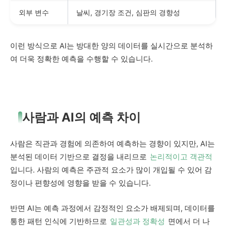
외부 변수
날씨, 경기장 조건, 심판의 경향성
이런 방식으로 AI는 방대한 양의 데이터를 실시간으로 분석하
여 더욱 정확한 예측을 수행할 수 있습니다.
사람과 AI의 예측 차이
사람은 직관과 경험에 의존하여 예측하는 경향이 있지만, AI는
분석된 데이터 기반으로 결정을 내리므로
논리적이고 객관적
입니다. 사람의 예측은 주관적 요소가 많이 개입될 수 있어 감
정이나 편향성에 영향을 받을 수 있습니다.
반면 AI는 예측 과정에서 감정적인 요소가 배제되며, 데이터를
통한 패턴 인식에 기반하므로
일관성과 정확성
면에서 더 나