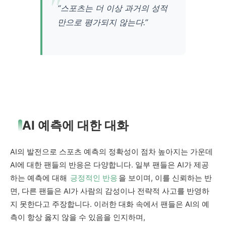
“스포츠는 더 이상 과거의 성적
만으로 평가되지 않는다.”
AI 예측에 대한 대화
AI의 발전으로 스포츠 예측의 정확성이 점차 높아지는 가운데
AI에 대한 팬들의 반응은 다양합니다. 일부 팬들은 AI가 제공
하는 예측에 대해
긍정적인 반응
을 보이며, 이를 신뢰하는 반
면, 다른 팬들은 AI가 사람의 감성이나 전략적 사고를 반영하
지 못한다고 주장합니다. 이러한 대화 속에서 팬들은 AI의 예
측이 항상 옳지 않을 수 있음을 인지하며,