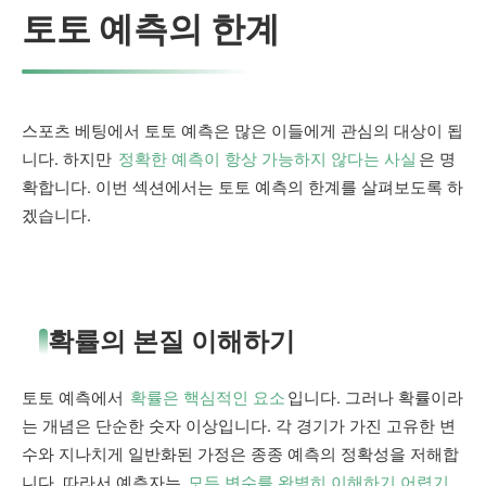
토토 예측의 한계
스포츠 베팅에서 토토 예측은 많은 이들에게 관심의 대상이 됩
니다. 하지만
정확한 예측이 항상 가능하지 않다는 사실
은 명
확합니다. 이번 섹션에서는 토토 예측의 한계를 살펴보도록 하
겠습니다.
확률의 본질 이해하기
토토 예측에서
확률은 핵심적인 요소
입니다. 그러나 확률이라
는 개념은 단순한 숫자 이상입니다. 각 경기가 가진 고유한 변
수와 지나치게 일반화된 가정은 종종 예측의 정확성을 저해합
니다. 따라서 예측자는
모든 변수를 완벽히 이해하기 어렵기