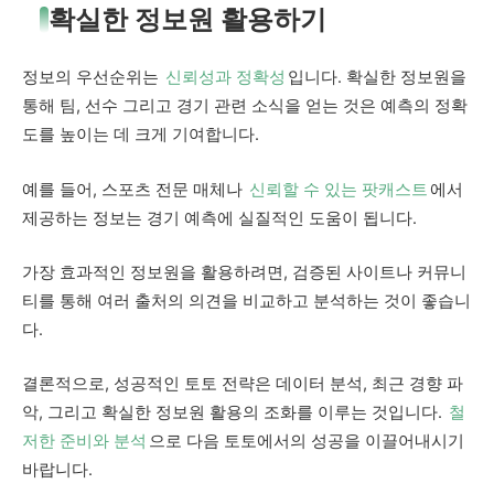
확실한 정보원 활용하기
정보의 우선순위는
신뢰성과 정확성
입니다. 확실한 정보원을
통해 팀, 선수 그리고 경기 관련 소식을 얻는 것은 예측의 정확
도를 높이는 데 크게 기여합니다.
예를 들어, 스포츠 전문 매체나
신뢰할 수 있는 팟캐스트
에서
제공하는 정보는 경기 예측에 실질적인 도움이 됩니다.
가장 효과적인 정보원을 활용하려면, 검증된 사이트나 커뮤니
티를 통해 여러 출처의 의견을 비교하고 분석하는 것이 좋습니
다.
결론적으로, 성공적인 토토 전략은 데이터 분석, 최근 경향 파
악, 그리고 확실한 정보원 활용의 조화를 이루는 것입니다.
철
저한 준비와 분석
으로 다음 토토에서의 성공을 이끌어내시기
바랍니다.