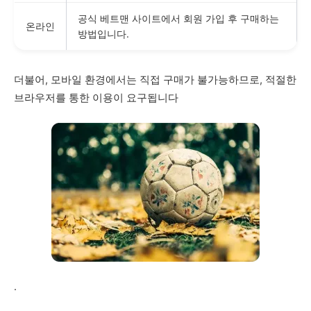
공식 베트맨 사이트에서 회원 가입 후 구매하는
온라인
방법입니다.
더불어, 모바일 환경에서는 직접 구매가 불가능하므로, 적절한
브라우저를 통한 이용이 요구됩니다
.