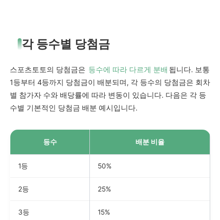
각 등수별 당첨금
스포츠토토의 당첨금은
등수에 따라 다르게 분배
됩니다. 보통
1등부터 4등까지 당첨금이 배분되며, 각 등수의 당첨금은 회차
별 참가자 수와 배당률에 따라 변동이 있습니다. 다음은 각 등
수별 기본적인 당첨금 배분 예시입니다.
등수
배분 비율
1등
50%
2등
25%
3등
15%