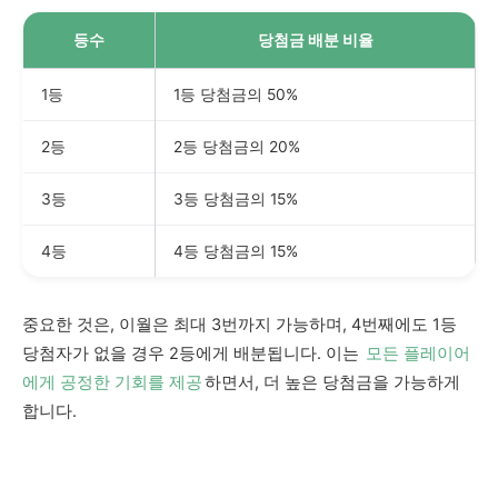
등수
당첨금 배분 비율
1등
1등 당첨금의 50%
2등
2등 당첨금의 20%
3등
3등 당첨금의 15%
4등
4등 당첨금의 15%
중요한 것은, 이월은 최대 3번까지 가능하며, 4번째에도 1등
당첨자가 없을 경우 2등에게 배분됩니다. 이는
모든 플레이어
에게 공정한 기회를 제공
하면서, 더 높은 당첨금을 가능하게
합니다.