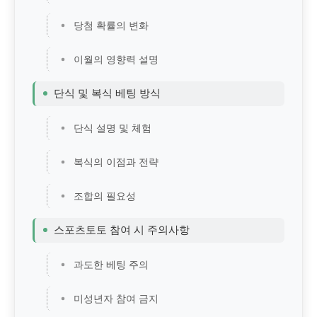
당첨 확률의 변화
이월의 영향력 설명
단식 및 복식 베팅 방식
단식 설명 및 체험
복식의 이점과 전략
조합의 필요성
스포츠토토 참여 시 주의사항
과도한 베팅 주의
미성년자 참여 금지