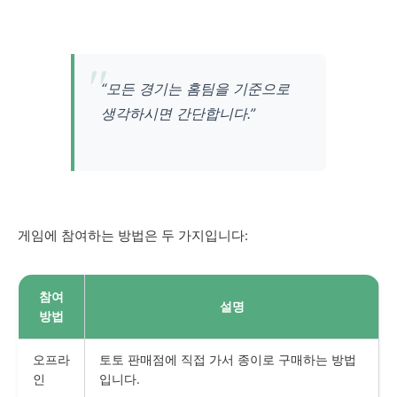
“모든 경기는 홈팀을 기준으로
생각하시면 간단합니다.”
게임에 참여하는 방법은 두 가지입니다:
참여
설명
방법
오프라
토토 판매점에 직접 가서 종이로 구매하는 방법
인
입니다.