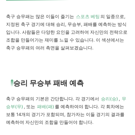
축구 승무패는 많은 이들이 즐기는
스포츠 베팅
의 일종으로,
지정된 축구 경기에 대해 승리, 무승부, 패배를 예측하는 방식
입니다. 사람들은 다양한 요인을 고려하여 자신만의 전략으로
조합을 만들어가는 재미를 느낄 수 있습니다. 이 섹션에서는
축구 승무패의 여러 측면을 살펴보겠습니다.
승리 무승부 패배 예측
축구 승무패의 기본은 간단합니다. 각 경기에서
승리(승)
,
무
승부(무)
, 또는
패배(패)
를 예측하여야 합니다. 각 회차에는
보통 14개의 경기가 포함되며, 참가자는 이들 경기의 결과를
예측하여 자신만의 조합을 만들어야 합니다.