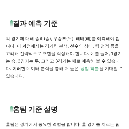
결과 예측 기준
각 경기에 대해 승리(승), 무승부(무), 패배(패)를 예측해야 합
니다. 이 과정에서는 경기력 분석, 선수의 상태, 팀 전적 등을
고려해 전략적으로 조합을 작성해야 합니다. 예를 들어, 1경기
는 승, 2경기는 무, 그리고 3경기는 패로 예측해 볼 수 있습니
다. 이러한 데이터 분석을 통해 더 높은
당첨 확률
을 기대할 수
있습니다.
홈팀 기준 설명
홈팀은 경기에서 중요한 역할을 합니다. 홈 경기를 치르는 팀