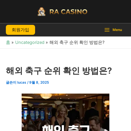
콘
텐
츠
로
회원가입
건
Menu
너
홈
Uncategorized
해외 축구 순위 확인 방법은?
뛰
기
해외 축구 순위 확인 방법은?
글쓴이
lucas
/
9월 8, 2025