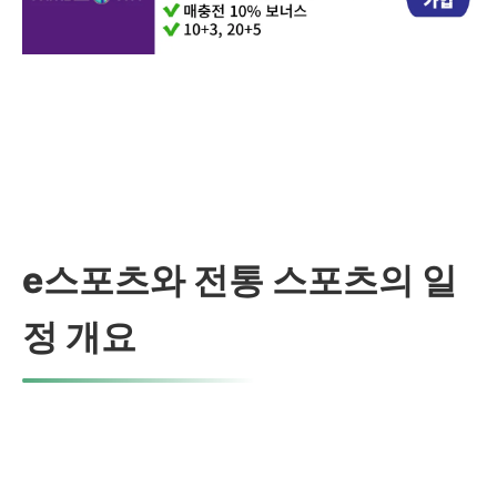
e스포츠와 전통 스포츠의 일
정 개요