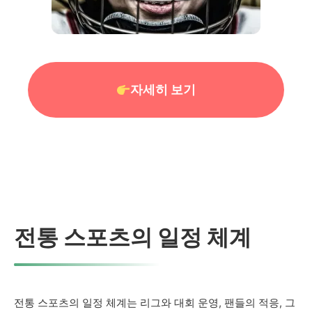
자세히 보기
전통 스포츠의 일정 체계
전통 스포츠의 일정 체계는 리그와 대회 운영, 팬들의 적응, 그