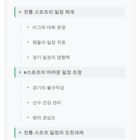
전통 스포츠의 일정 체계
리그와 대회 운영
팬들의 일정 적응
경기 일정의 영향력
e스포츠의 어려운 일정 조정
경기의 불규칙성
선수 건강 관리
팬의 관심도
전통 스포츠 일정의 도전과제