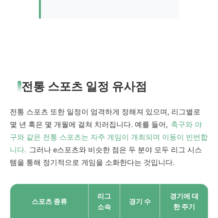
전통 스포츠 일정 유사점
전통 스포츠 또한 일정이 엄격하게 정해져 있으며, 리그별로
몇 년 혹은 몇 개월에 걸쳐 치러집니다. 예를 들어,
축구와 야
구와 같은 전통 스포츠는 자주 게임이 개최되며 이동이 빈번합
니다.
그러나 e스포츠와 비슷한 점은 두 분야 모두 리그 시스
템을 통해 정기적으로 게임을 소화한다는 것입니다.
리그
경기에 대
스포츠 종류
경기 수
소속
한 주기