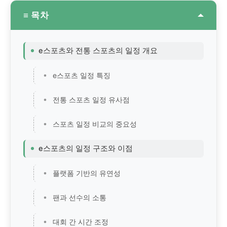
≡ 목차
e스포츠와 전통 스포츠의 일정 개요
e스포츠 일정 특징
전통 스포츠 일정 유사점
스포츠 일정 비교의 중요성
e스포츠의 일정 구조와 이점
플랫폼 기반의 유연성
팬과 선수의 소통
대회 간 시간 조정