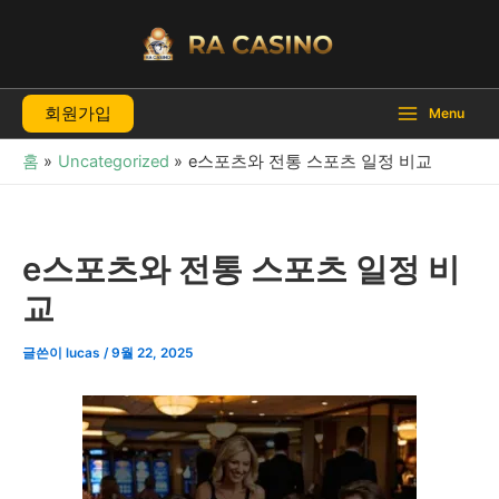
콘
텐
츠
로
회원가입
건
Menu
너
홈
Uncategorized
e스포츠와 전통 스포츠 일정 비교
뛰
기
e스포츠와 전통 스포츠 일정 비
교
글쓴이
lucas
/
9월 22, 2025