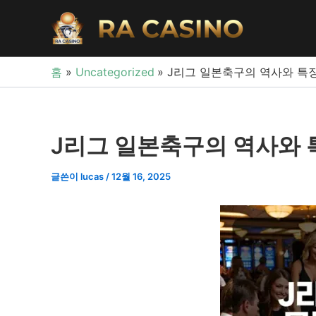
콘
텐
츠
로
홈
Uncategorized
J리그 일본축구의 역사와 특
건
너
뛰
기
J리그 일본축구의 역사와
글쓴이
lucas
/
12월 16, 2025