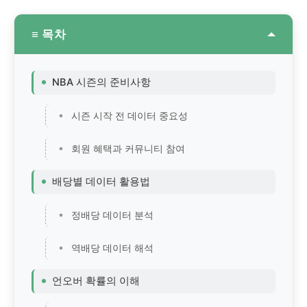
≡ 목차
NBA 시즌의 준비사항
시즌 시작 전 데이터 중요성
회원 혜택과 커뮤니티 참여
배당별 데이터 활용법
정배당 데이터 분석
역배당 데이터 해석
언오버 확률의 이해