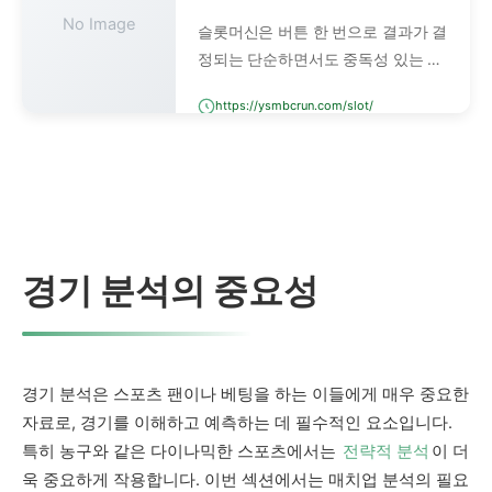
No Image
슬롯머신은 버튼 한 번으로 결과가 결
정되는 단순하면서도 중독성 있는 카
지노 게임입니다. 예전에는 레버를 당
https://ysmbcrun.com/slot/
기는 기계식 슬롯이 주류였지만, 이제
는 디지털 방식과 온라인 슬롯머신이
대세입니다.
경기 분석의 중요성
경기 분석은 스포츠 팬이나 베팅을 하는 이들에게 매우 중요한
자료로, 경기를 이해하고 예측하는 데 필수적인 요소입니다.
특히 농구와 같은 다이나믹한 스포츠에서는
전략적 분석
이 더
욱 중요하게 작용합니다. 이번 섹션에서는 매치업 분석의 필요