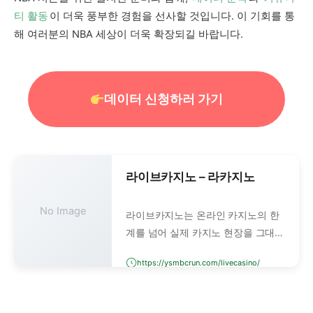
티 활동
이 더욱 풍부한 경험을 선사할 것입니다. 이 기회를 통
해 여러분의 NBA 세상이 더욱 확장되길 바랍니다.
데이터 신청하러 가기
라이브카지노 – 라카지노
No Image
라이브카지노는 온라인 카지노의 한
계를 넘어 실제 카지노 현장을 그대로
연결해주는 서비스입니다. 단순한 디
https://ysmbcrun.com/livecasino/
지털 그래픽 게임이 아니라, 실제 딜
러가 테이블에서 진행하는 모든 과정
을 실시간으로 생중계합니다.