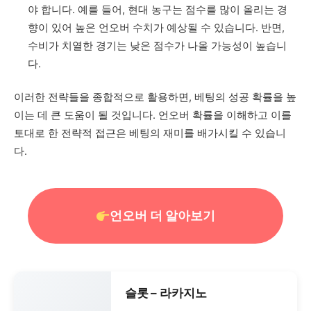
야 합니다. 예를 들어, 현대 농구는 점수를 많이 올리는 경
향이 있어 높은 언오버 수치가 예상될 수 있습니다. 반면,
수비가 치열한 경기는 낮은 점수가 나올 가능성이 높습니
다.
이러한 전략들을 종합적으로 활용하면, 베팅의 성공 확률을 높
이는 데 큰 도움이 될 것입니다. 언오버 확률을 이해하고 이를
토대로 한 전략적 접근은 베팅의 재미를 배가시킬 수 있습니
다.
언오버 더 알아보기
슬롯 – 라카지노