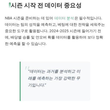
시즌 시작 전 데이터 중요성
NBA 시즌을 준비하는 데 있어
데이터 분석
은 필수적입니다.
데이터는 팀의 성적을 예측하고, 베팅에 대한 전략을 세워주는
중요한 도구로 활용됩니다. 2024-2025 시즌에 들어가기 전
에, 배당별 승률 및 언오버 확률 데이터를 활용하여 보다 정확
한 예측을 할 수 있습니다.
“데이터는 과거를 분석하고 미
래를 예측하는 가장 강력한 무
기입니다.”