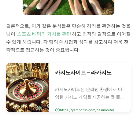
결론적으로, 이와 같은 분석들은 단순히 경기를 관전하는 것을
넘어
스포츠 베팅의 가치를 판단
하고 최적의 결정으로 이어질
수 있게 해줍니다. 각 팀의 매치업과 성과를 참고하여 더욱 전
략적으로 접근하는 것이 중요합니다.
카지노사이트 – 라카지노
카지노사이트는 온라인 환경에서 다
양한 카지노 게임을 제공하는 웹 플랫
폼을 의미합니다. 실제 오프라인 카지
https://ysmbcrun.com/casinosite/
노를 방문하지 않아도, 컴퓨터나 스마
트폰으로 접속해 바카라, 블랙잭, 룰
렛, 슬롯머신 등 모든 카지노 게임을
즐길 수 있는 공간입니다.