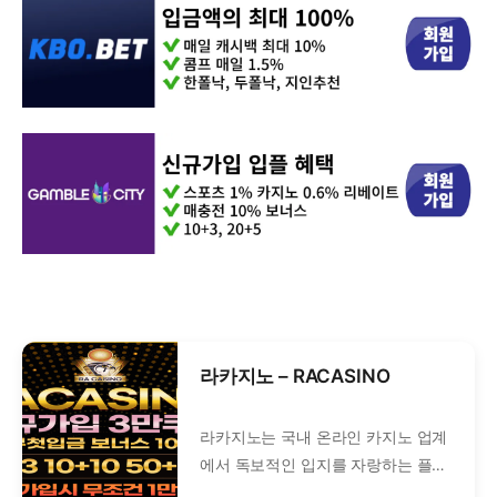
라카지노 – RACASINO
라카지노는 국내 온라인 카지노 업계
에서 독보적인 입지를 자랑하는 플랫
폼입니다. 정식 라이선스 보유, 국내