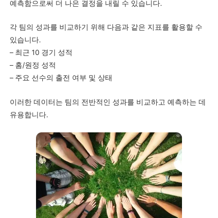
예측함으로써 더 나은 결정을 내릴 수 있습니다.
각 팀의 성과를 비교하기 위해 다음과 같은 지표를 활용할 수
있습니다.
– 최근 10 경기 성적
– 홈/원정 성적
– 주요 선수의 출전 여부 및 상태
이러한 데이터는 팀의 전반적인 성과를 비교하고 예측하는 데
유용합니다.