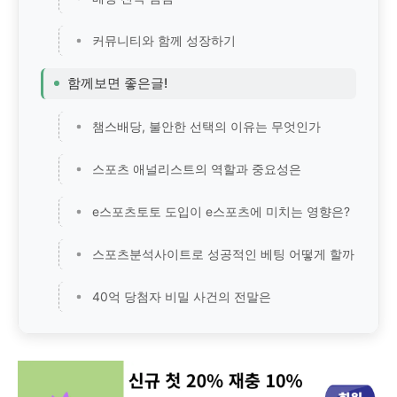
커뮤니티와 함께 성장하기
함께보면 좋은글!
챔스배당, 불안한 선택의 이유는 무엇인가
스포츠 애널리스트의 역할과 중요성은
e스포츠토토 도입이 e스포츠에 미치는 영향은?
스포츠분석사이트로 성공적인 베팅 어떻게 할까
40억 당첨자 비밀 사건의 전말은