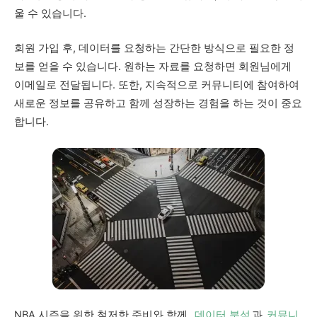
울 수 있습니다.
회원 가입 후, 데이터를 요청하는 간단한 방식으로 필요한 정
보를 얻을 수 있습니다. 원하는 자료를 요청하면 회원님에게
이메일로 전달됩니다. 또한, 지속적으로 커뮤니티에 참여하여
새로운 정보를 공유하고 함께 성장하는 경험을 하는 것이 중요
합니다.
NBA 시즌을 위한 철저한 준비와 함께,
데이터 분석
과
커뮤니