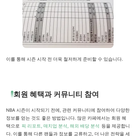
이를 통해 시즌 시작 전 더욱 철저하게 준비할 수 있습니다.
회원 혜택과 커뮤니티 참여
NBA 시즌이 시작되기 전에, 관련 커뮤니티에 참여하여 다양한
정보를 얻는 것도 좋은 방법입니다. 많은 카페에서는 회원 혜
택으로
픽 리포트, 매치업 분석, 해외 배당 분석
등을 제공합니
다. 이를 통해 다른 팬들과 정보를 교류하고, 더 나은 전략을 세