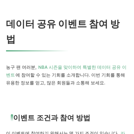
데이터 공유 이벤트 참여 방
법
농구 팬 여러분,
NBA 시즌을 맞이하여 특별한 데이터 공유 이
벤트
에 참여할 수 있는 기회를 소개합니다. 이번 기회를 통해
유용한 정보를 얻고, 많은 회원들과 소통해 보세요.
이벤트 조건과 참여 방법
이 이벤트에 참여하기 위해서는 몇 가지 조건이 있습니다.
카