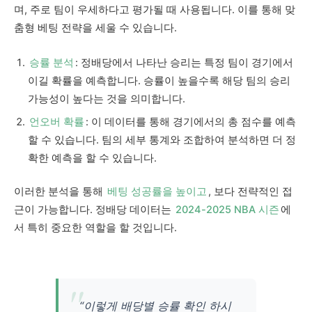
며, 주로 팀이 우세하다고 평가될 때 사용됩니다. 이를 통해 맞
춤형 베팅 전략을 세울 수 있습니다.
승률 분석
: 정배당에서 나타난 승리는 특정 팀이 경기에서
이길 확률을 예측합니다. 승률이 높을수록 해당 팀의 승리
가능성이 높다는 것을 의미합니다.
언오버 확률
: 이 데이터를 통해 경기에서의 총 점수를 예측
할 수 있습니다. 팀의 세부 통계와 조합하여 분석하면 더 정
확한 예측을 할 수 있습니다.
이러한 분석을 통해
베팅 성공률을 높이고
, 보다 전략적인 접
근이 가능합니다. 정배당 데이터는
2024-2025 NBA 시즌
에
서 특히 중요한 역할을 할 것입니다.
“이렇게 배당별 승률 확인 하시