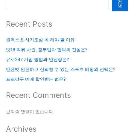
검
색
Recent Posts
원엑스벳 사기조심 꼭 해야 할 이유
벳16 먹튀 사건, 청부업자 협박의 진실은?
유로247 가입 방법과 안전성은?
텐텐벳 안전하고 신뢰할 수 있는 스포츠 베팅의 선택은?
프로야구 예매 할인받는 법은?
Recent Comments
보여줄 댓글이 없습니다.
Archives