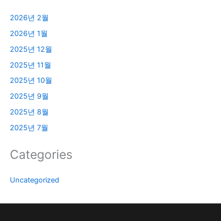
2026년 2월
2026년 1월
2025년 12월
2025년 11월
2025년 10월
2025년 9월
2025년 8월
2025년 7월
Categories
Uncategorized