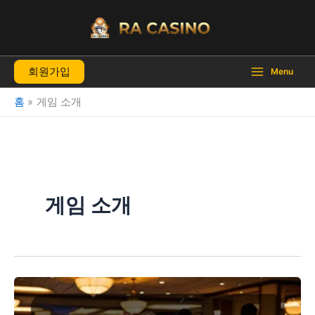
콘
텐
츠
로
회원가입
Menu
건
너
홈
게임 소개
뛰
기
게임 소개
유
로