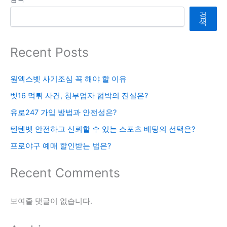
검
색
Recent Posts
원엑스벳 사기조심 꼭 해야 할 이유
벳16 먹튀 사건, 청부업자 협박의 진실은?
유로247 가입 방법과 안전성은?
텐텐벳 안전하고 신뢰할 수 있는 스포츠 베팅의 선택은?
프로야구 예매 할인받는 법은?
Recent Comments
보여줄 댓글이 없습니다.