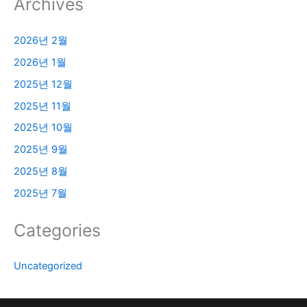
Archives
2026년 2월
2026년 1월
2025년 12월
2025년 11월
2025년 10월
2025년 9월
2025년 8월
2025년 7월
Categories
Uncategorized