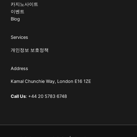
카지노사이트
이벤트
Blog
Services
개인정보 보호정책
Address
Kamal Chunchie Way, London E16 1ZE
Call Us
: +44 20 5783 6748