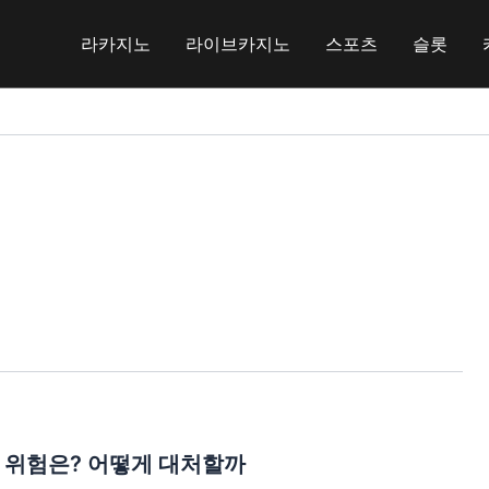
라카지노
라이브카지노
스포츠
슬롯
 위험은? 어떻게 대처할까