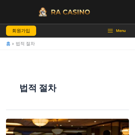
콘
텐
츠
로
회원가입
Menu
건
너
홈
법적 절차
뛰
기
법적 절차
벳
16