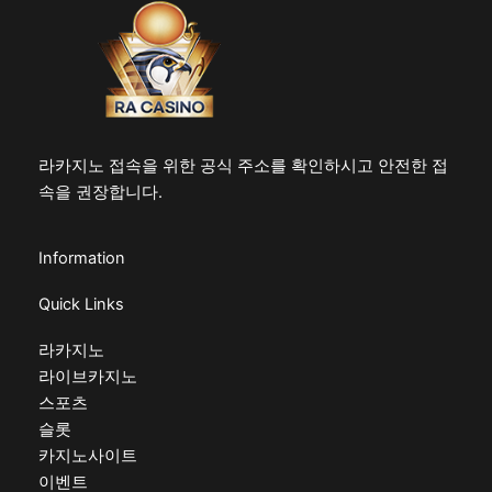
라카지노 접속을 위한 공식 주소를 확인하시고 안전한 접
속을 권장합니다.
Information
Quick Links
라카지노
라이브카지노
스포츠
슬롯
카지노사이트
이벤트