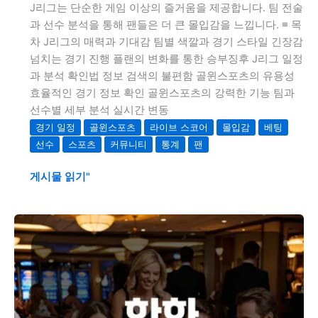
J리그는 단순한 게임 이상의 즐거움을 제공합니다. 팀 전술
과 선수 분석을 통해 팬들은 더 큰 몰입감을 느낍니다. ≡ 목
차 J리그의 매력과 기대감 팀별 색깔과 경기 스타일 긴장감
넘치는 경기 진행 플랜의 변화를 통한 승부징후 J리그 일정
과 분석 확인법 정보 검색의 불편함 골윈스포츠의 유용성
효율적인 경기 정보 확인 골윈스포츠의 강력한 기능 팀과
선수별 세부 분석 실시간 변동
경기 일정
골윈스포츠
라이브 스코어
몰입감
베팅
선수
스포츠
커뮤니티
통계
팬
게시물 읽기"
해
외
배
당
사
이