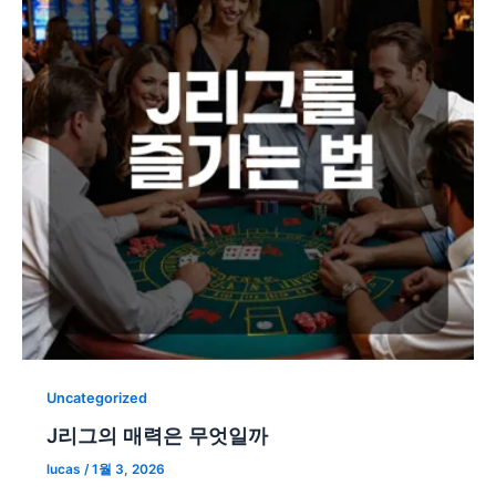
매
력
은
무
엇
일
까
Uncategorized
J리그의 매력은 무엇일까
lucas
/
1월 3, 2026