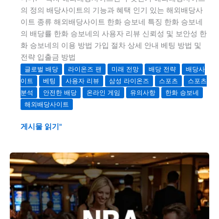
의 정의 배당사이트의 기능과 혜택 인기 있는 해외배당사
이트 종류 해외배당사이트 한화 승보네 특징 한화 승보네
의 배당률 한화 승보네의 사용자 리뷰 신뢰성 및 보안성 한
화 승보네의 이용 방법 가입 절차 상세 안내 베팅 방법 및
전략 입출금 방법
글로벌 배당
라이온즈 팬
미래 전망
배당 전략
배당사
이트
베팅
사용자 리뷰
삼성 라이온즈
스포츠
스포츠
분석
안전한 배당
온라인 게임
유의사항
한화 승보네
해외배당사이트
게시물 읽기"
NBA
배
당
별
승
률