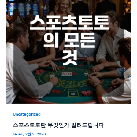
토
토
란
무
엇
인
가
알
려
드
립
니
다
Uncategorized
스포츠토토란 무엇인가 알려드립니다
lucas
/
2월 3, 2026