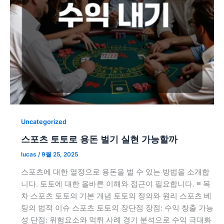
벌
기
실
현
가
능
할
까
Uncategorized
스포츠 토토로 용돈 벌기 실현 가능할까
lucas
/
9월 25, 2025
스포츠에 대한 열정으로 용돈을 벌 수 있는 방법을 소개합
니다. 토토에 대한 올바른 이해와 접근이 필요합니다. ≡ 목
차 스포츠 토토의 기본 개념 토토의 정의와 원리 스포츠 베
팅의 법적 이슈 스포츠 토토의 장단점 장점: 수익 창출 가능
성 단점: 위험요소와 먹튀 사례 경기 분석으로 수익 극대화