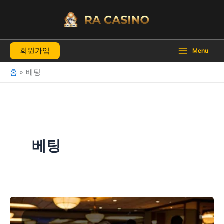
콘
텐
츠
로
회원가입
Menu
건
너
홈
베팅
뛰
기
베팅
스
포