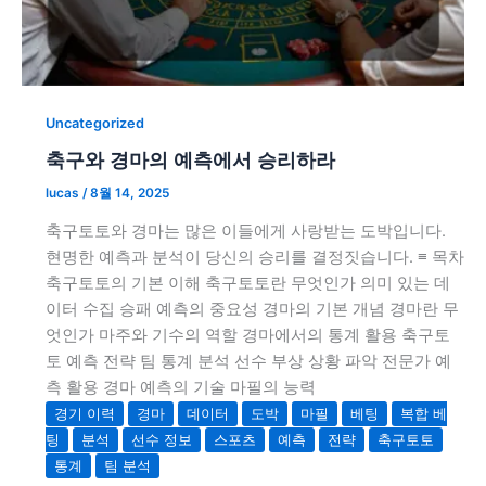
Uncategorized
축구와 경마의 예측에서 승리하라
lucas
/
8월 14, 2025
축구토토와 경마는 많은 이들에게 사랑받는 도박입니다.
현명한 예측과 분석이 당신의 승리를 결정짓습니다. ≡ 목차
축구토토의 기본 이해 축구토토란 무엇인가 의미 있는 데
이터 수집 승패 예측의 중요성 경마의 기본 개념 경마란 무
엇인가 마주와 기수의 역할 경마에서의 통계 활용 축구토
토 예측 전략 팀 통계 분석 선수 부상 상황 파악 전문가 예
측 활용 경마 예측의 기술 마필의 능력
경기 이력
경마
데이터
도박
마필
베팅
복합 베
팅
분석
선수 정보
스포츠
예측
전략
축구토토
통계
팀 분석