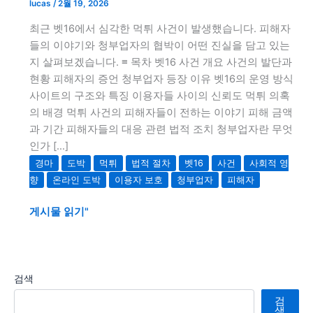
lucas
/
2월 19, 2026
최근 벳16에서 심각한 먹튀 사건이 발생했습니다. 피해자
들의 이야기와 청부업자의 협박이 어떤 진실을 담고 있는
지 살펴보겠습니다. ≡ 목차 벳16 사건 개요 사건의 발단과
현황 피해자의 증언 청부업자 등장 이유 벳16의 운영 방식
사이트의 구조와 특징 이용자들 사이의 신뢰도 먹튀 의혹
의 배경 먹튀 사건의 피해자들이 전하는 이야기 피해 금액
과 기간 피해자들의 대응 관련 법적 조치 청부업자란 무엇
인가 […]
경마
도박
먹튀
법적 절차
벳16
사건
사회적 영
향
온라인 도박
이용자 보호
청부업자
피해자
게시물 읽기"
검색
검
색