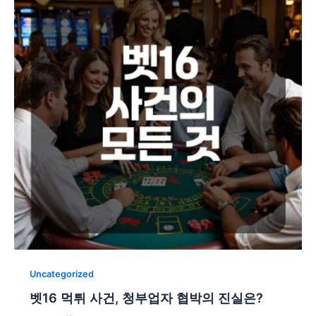
먹
튀
사
건,
청
부
업
자
협
박
의
진
실
은?
Uncategorized
벳16 먹튀 사건, 청부업자 협박의 진실은?