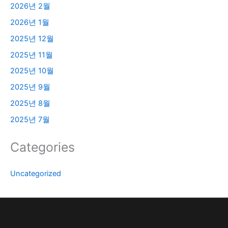
2026년 2월
2026년 1월
2025년 12월
2025년 11월
2025년 10월
2025년 9월
2025년 8월
2025년 7월
Categories
Uncategorized