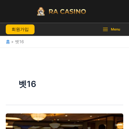
콘
텐
츠
로
회원가입
Menu
건
너
홈
벳16
뛰
기
벳16
벳
16