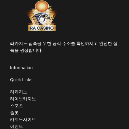
라카지노 접속을 위한 공식 주소를 확인하시고 안전한 접
속을 권장합니다.
Information
Quick Links
라카지노
라이브카지노
스포츠
슬롯
카지노사이트
이벤트