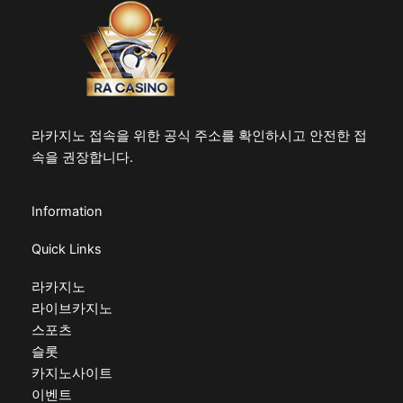
라카지노 접속을 위한 공식 주소를 확인하시고 안전한 접
속을 권장합니다.
Information
Quick Links
라카지노
라이브카지노
스포츠
슬롯
카지노사이트
이벤트