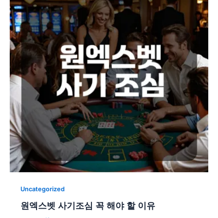
스
벳
사
기
조
심
꼭
해
야
할
이
유
Uncategorized
원엑스벳 사기조심 꼭 해야 할 이유