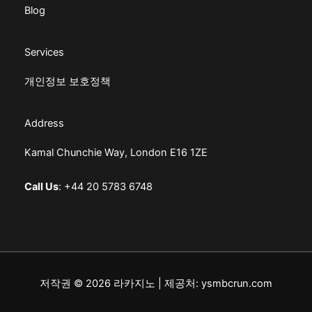
Blog
Services
개인정보 보호정책
Address
Kamal Chunchie Way, London E16 1ZE
Call Us
: +44 20 5783 6748
저작권 © 2026 라카지노 | 제공처:
ysmbcrun.com