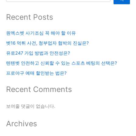
Recent Posts
원엑스벳 사기조심 꼭 해야 할 이유
벳16 먹튀 사건, 청부업자 협박의 진실은?
유로247 가입 방법과 안전성은?
텐텐벳 안전하고 신뢰할 수 있는 스포츠 베팅의 선택은?
프로야구 예매 할인받는 법은?
Recent Comments
보여줄 댓글이 없습니다.
Archives