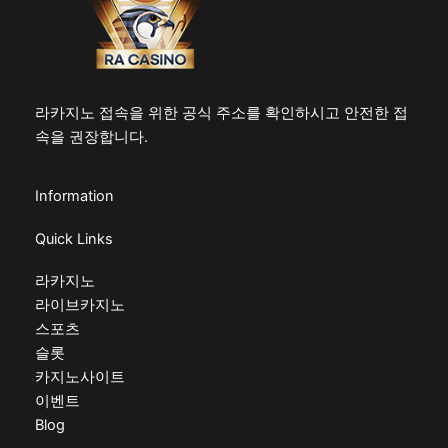
라카지노 접속을 위한 공식 주소를 확인하시고 안전한 접
속을 권장합니다.
Information
Quick Links
라카지노
라이브카지노
스포츠
슬롯
카지노사이트
이벤트
Blog