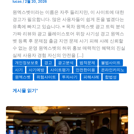
lucas
/
2월 20, 2026
원엑스벳이라는 이름은 자주 들리지만, 이 사이트에 대한
경고가 필요합니다. 많은 사용자들이 쉽게 돈을 벌겠다는
유혹에 빠지고 있습니다. ≡ 목차 원엑스벳 광고 트릭 분석
가짜 리뷰와 광고 플레이스토어 위장 사기성 경고 원엑스
벳 등록 후 문제점 출금 지연 문제 사기 피해 사례 신뢰할
수 없는 운영 원엑스벳의 허위 홍보 매력적인 혜택의 진실
실제 사용자 경험 자신의 안전을 […]
개인정보보호
경고
광고분석
법적문제
불법사이트
사기
사기예방
사이트평가
안전한이용
온라인카지노
원엑스벳
위험사이트
투자사기
피해사례
합법성
게시물 읽기"
스
포
츠
픽