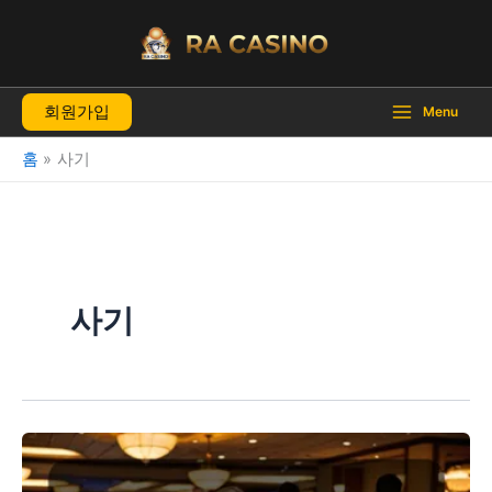
콘
텐
츠
로
회원가입
Menu
건
너
홈
사기
뛰
기
사기
원
엑