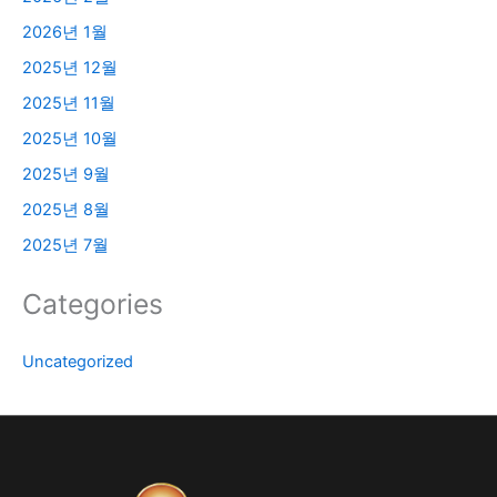
2026년 1월
2025년 12월
2025년 11월
2025년 10월
2025년 9월
2025년 8월
2025년 7월
Categories
Uncategorized