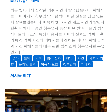
lucas
/
2월 19, 2026
최근 벳16에서 심각한 먹튀 사건이 발생했습니다. 피해자
들의 이야기와 청부업자의 협박이 어떤 진실을 담고 있는
지 살펴보겠습니다. ≡ 목차 벳16 사건 개요 사건의 발단과
현황 피해자의 증언 청부업자 등장 이유 벳16의 운영 방식
사이트의 구조와 특징 이용자들 사이의 신뢰도 먹튀 의혹
의 배경 먹튀 사건의 피해자들이 전하는 이야기 피해 금액
과 기간 피해자들의 대응 관련 법적 조치 청부업자란 무엇
인가 […]
경마
도박
먹튀
법적 절차
벳16
사건
사회적 영
향
온라인 도박
이용자 보호
청부업자
피해자
게시물 읽기"
역
베
팅
도