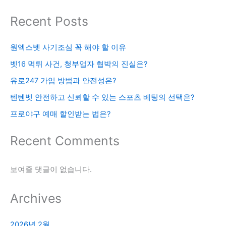
Recent Posts
원엑스벳 사기조심 꼭 해야 할 이유
벳16 먹튀 사건, 청부업자 협박의 진실은?
유로247 가입 방법과 안전성은?
텐텐벳 안전하고 신뢰할 수 있는 스포츠 베팅의 선택은?
프로야구 예매 할인받는 법은?
Recent Comments
보여줄 댓글이 없습니다.
Archives
2026년 2월