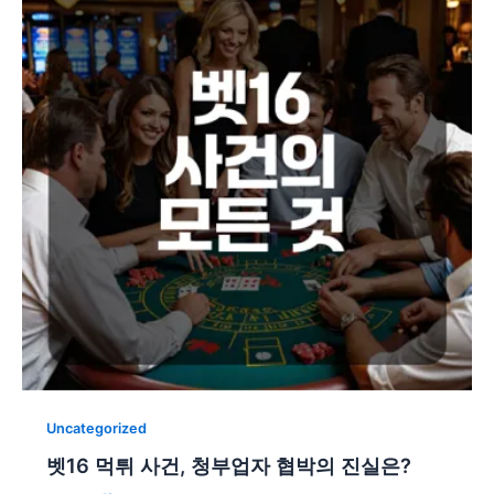
먹
튀
사
건,
청
부
업
자
협
박
의
진
실
은?
Uncategorized
벳16 먹튀 사건, 청부업자 협박의 진실은?