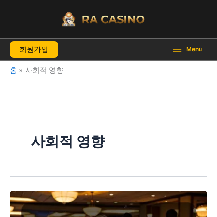
콘
텐
츠
로
회원가입
Menu
건
너
홈
사회적 영향
뛰
기
사회적 영향
벳
16