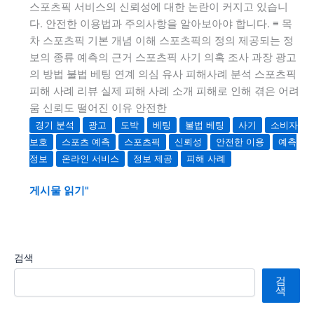
스포츠픽 서비스의 신뢰성에 대한 논란이 커지고 있습니
다. 안전한 이용법과 주의사항을 알아보아야 합니다. ≡ 목
차 스포츠픽 기본 개념 이해 스포츠픽의 정의 제공되는 정
보의 종류 예측의 근거 스포츠픽 사기 의혹 조사 과장 광고
의 방법 불법 베팅 연계 의심 유사 피해사례 분석 스포츠픽
피해 사례 리뷰 실제 피해 사례 소개 피해로 인해 겪은 어려
움 신뢰도 떨어진 이유 안전한
경기 분석
광고
도박
베팅
불법 베팅
사기
소비자
보호
스포츠 예측
스포츠픽
신뢰성
안전한 이용
예측
정보
온라인 서비스
정보 제공
피해 사례
게시물 읽기"
검색
검
색