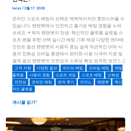
은?
lucas
/
2월 17, 2026
온라인 스포츠 베팅의 선택은 매력적이지만 혼란스러울 수
있습니다. 텐텐벳에서 안전하고 즐거운 베팅 경험을 누려
보세요. ≡ 목차 텐텐벳의 탄생: 혁신적인 플랫폼 글로벌 스
포츠 팬을 위한 선택 실시간 베팅 기회 제공 다양한 엔터테
인먼트 옵션 텐텐벳의 사용자 중심 설계 직관적인 UI와 사
용자 친화성 모바일 환경에서 편리한 사용 다국어 지원 및
결제 옵션 텐텐벳의 안전성과 신뢰성 확보 엄격한 보안 […]
고객 지원
다양한 옵션
라이브 베팅
모바일 베팅
베팅
플랫폼
사용자 경험
스포츠 게임
스포츠 베팅
신뢰성
안전성
온라인 베팅
유저 후기
카지노
텐텐벳
혁신
적인 플랫폼
게시물 읽기"
온
라