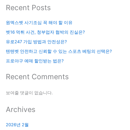
Recent Posts
원엑스벳 사기조심 꼭 해야 할 이유
벳16 먹튀 사건, 청부업자 협박의 진실은?
유로247 가입 방법과 안전성은?
텐텐벳 안전하고 신뢰할 수 있는 스포츠 베팅의 선택은?
프로야구 예매 할인받는 법은?
Recent Comments
보여줄 댓글이 없습니다.
Archives
2026년 2월