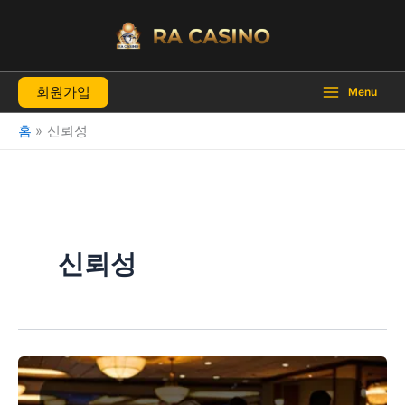
콘
텐
츠
로
회원가입
Menu
건
너
홈
신뢰성
뛰
기
신뢰성
텐
텐