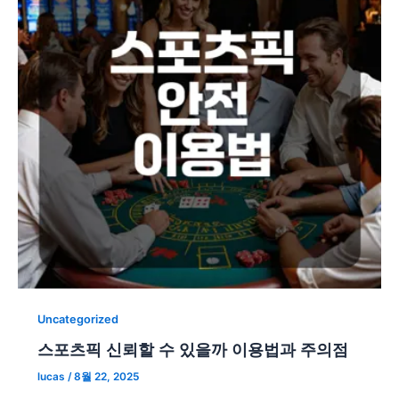
신
뢰
할
수
있
을
까
이
용
법
과
주
의
점
Uncategorized
스포츠픽 신뢰할 수 있을까 이용법과 주의점
lucas
/
8월 22, 2025