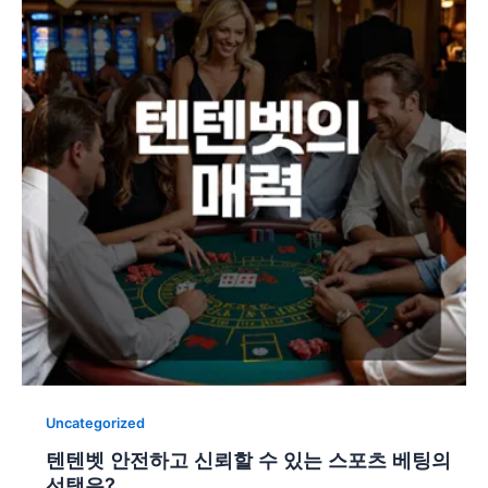
벳
안
전
하
고
신
뢰
할
수
있
는
스
포
츠
베
팅
의
Uncategorized
선
텐텐벳 안전하고 신뢰할 수 있는 스포츠 베팅의
택
선택은?