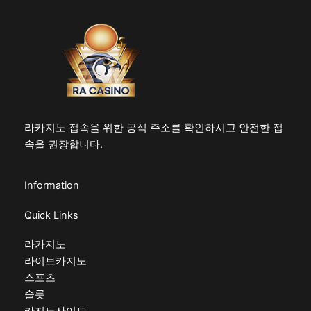
라카지노 접속을 위한 공식 주소를 확인하시고 안전한 접
속을 권장합니다.
Information
Quick Links
라카지노
라이브카지노
스포츠
슬롯
카지노사이트