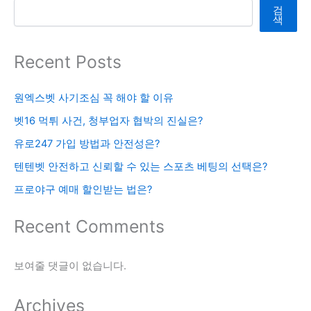
검
색
Recent Posts
원엑스벳 사기조심 꼭 해야 할 이유
벳16 먹튀 사건, 청부업자 협박의 진실은?
유로247 가입 방법과 안전성은?
텐텐벳 안전하고 신뢰할 수 있는 스포츠 베팅의 선택은?
프로야구 예매 할인받는 법은?
Recent Comments
보여줄 댓글이 없습니다.
Archives