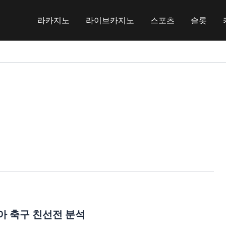
라카지노
라이브카지노
스포츠
슬롯
 축구 친선전 분석