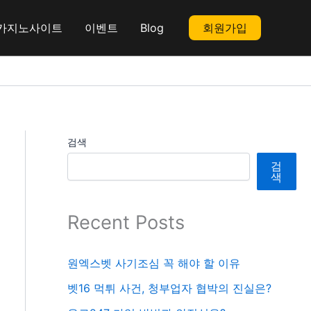
카지노사이트
이벤트
Blog
회원가입
검색
검
색
Recent Posts
원엑스벳 사기조심 꼭 해야 할 이유
벳16 먹튀 사건, 청부업자 협박의 진실은?