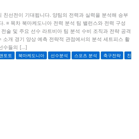
 친선전이 기대됩니다. 양팀의 전력과 실력을 분석해 승부
. ≡ 목차 북마케도니아 전력 분석 팀 밸런스와 전력 구성
 전술 및 주요 선수 라트비아 팀 분석 수비 조직과 전략 공격
수 소개 경기 양상 예측 전략적 관점에서의 분석 세트피스 활
선수들의 […]
맨토토
북마케도니아
선수분석
스포츠 분석
축구전략
친