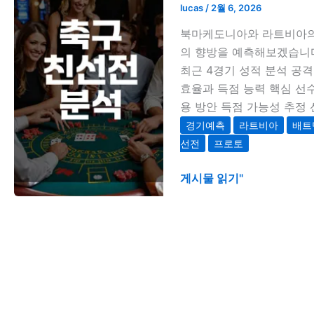
lucas
/
2월 6, 2026
도
니
북마케도니아와 라트비아의
아
의 향방을 예측해보겠습니다
라
최근 4경기 성적 분석 공격
트
효율과 득점 능력 핵심 선
비
용 방안 득점 가능성 추정 
아
경기예측
라트비아
배트
축
선전
프로토
구
친
게시물 읽기"
선
전
분
석