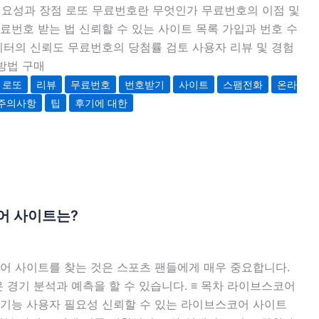
 필요성과 장점 로또 무료번호란 무엇인가 무료번호의 이점 및
료번호 받는 법 신뢰할 수 있는 사이트 목록 가입과 번호 수
이터의 신뢰도 무료번호의 당첨률 검토 사용자 리뷰 및 경험
방법 구매
로또
리뷰
무료번호
번호받기
사이트
스팸전화
온라
주의사항
팁
후기에 대한
어 사이트는?
어 사이트를 찾는 것은 스포츠 팬들에게 매우 중요합니다.
 경기 분석과 예측을 할 수 있습니다. ≡ 목차 라이브스코어
기능 사용자 필요성 신뢰할 수 있는 라이브스코어 사이트