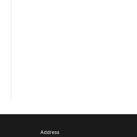
Address