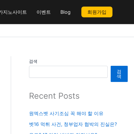
카지노사이트
이벤트
Blog
회원가입
검색
검
색
Recent Posts
원엑스벳 사기조심 꼭 해야 할 이유
벳16 먹튀 사건, 청부업자 협박의 진실은?