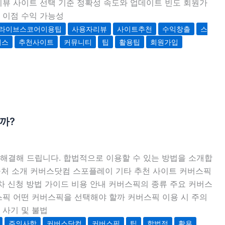
리뷰 사이트 선택 기준 정확성 속도와 업데이트 빈도 회원가
 이점 수익 가능성
라이브스코어이용팁
사용자리뷰
사이트추천
수익창출
스
비스
추천사이트
커뮤니티
팁
활용팁
회원가입
까?
해결해 드립니다. 합법적으로 이용할 수 있는 방법을 소개합
제공처 소개 커버스닷컴 스포플레이 기타 추천 사이트 커버스픽
절차 신청 방법 가이드 비용 안내 커버스픽의 종류 주요 커버스
스픽 어떤 커버스픽을 선택해야 할까 커버스픽 이용 시 주의
 사기 및 불법
주의사항
커버스닷컴
커버스픽
팁
합법적
활용