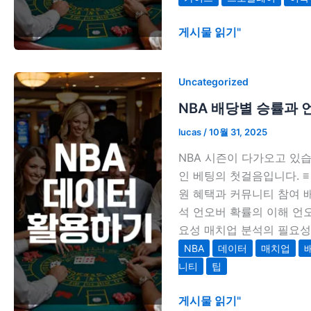
게시물 읽기"
NBA
Uncategorized
배
NBA 배당별 승률과 
당
lucas
/
10월 31, 2025
별
승
NBA 시즌이 다가오고 있
률
인 베팅의 첫걸음입니다. ≡
과
원 혜택과 커뮤니티 참여 
언
석 언오버 확률의 이해 언
오
요성 매치업 분석의 필요성
버
NBA
데이터
매치업
확
니티
팁
률
데
게시물 읽기"