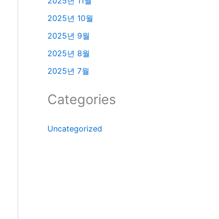
2025년 11월
2025년 10월
2025년 9월
2025년 8월
2025년 7월
Categories
Uncategorized