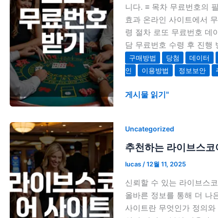
호
니다. ≡ 목차 무료번호의
어
효과 온라인 사이트에서 무
떻
령 절차 로또 무료번호 데
게
담 무료번호 수령 후 진행 
받
구매방법
당첨
데이터
을
인
이용방법
정보보안
까
게시물 읽기"
추
Uncategorized
천
추천하는 라이브스코
하
lucas
/
12월 11, 2025
는
라
신뢰할 수 있는 라이브스코
이
올바른 정보를 통해 더 나은
브
사이트란 무엇인가 정의와 
스