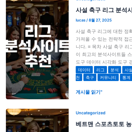
설
사설 축구 리그 분석
축
lucas
/
8월 27, 2025
구
리
사설 축구 리그에 대한 정
그
가져올 수 있는 전략적 접
분
니다. ≡ 목차 사설 축구 
석
이 최고의 분석사이트들 스
사
도구 데이터 시각화 도구 
이
데이터
리그
분석
사
트
천
축구
커뮤니티
통계
찾
기
게시물 읽기"
베
Uncategorized
트
베트맨 스포츠토토 농
맨