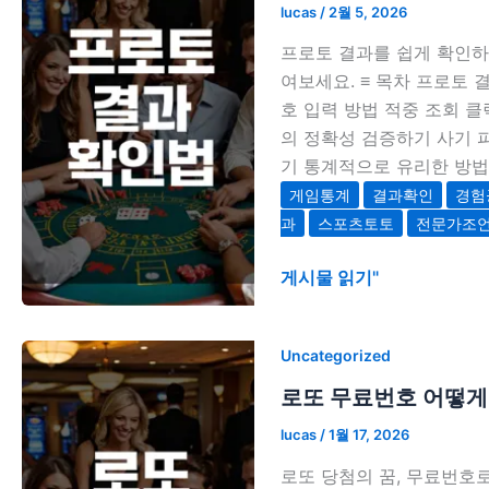
lucas
/
2월 5, 2026
결
과
프로토 결과를 쉽게 확인하
확
여보세요. ≡ 목차 프로토
인
호 입력 방법 적중 조회 
방
의 정확성 검증하기 사기 
법
기 통계적으로 유리한 방법 
과
게임통계
결과확인
경험
팁
과
스포츠토토
전문가조
게시물 읽기"
로
Uncategorized
또
로또 무료번호 어떻게
무
lucas
/
1월 17, 2026
료
번
로또 당첨의 꿈, 무료번호