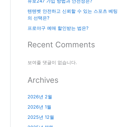
유로247 가입 방법과 안전성은?
텐텐벳 안전하고 신뢰할 수 있는 스포츠 베팅
의 선택은?
프로야구 예매 할인받는 법은?
Recent Comments
보여줄 댓글이 없습니다.
Archives
2026년 2월
2026년 1월
2025년 12월