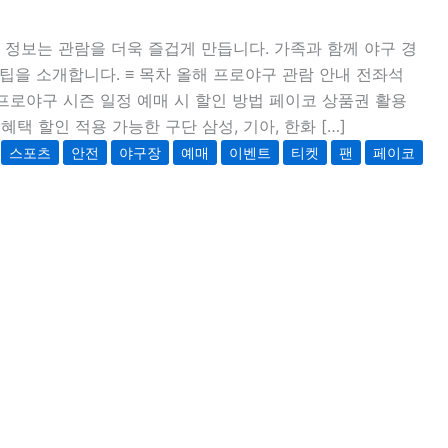
 정보는 관람을 더욱 즐겁게 만듭니다. 가족과 함께 야구 경
 팁을 소개합니다. ≡ 목차 올해 프로야구 관람 안내 전좌석
프로야구 시즌 일정 예매 시 할인 방법 페이코 상품권 활용
혜택 할인 적용 가능한 구단 삼성, 기아, 한화 […]
스포츠
안전
야구장
예매
이벤트
티켓
팬
페이코