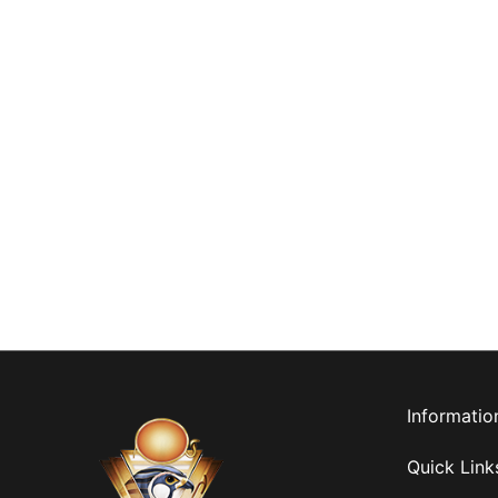
Informatio
Quick Link