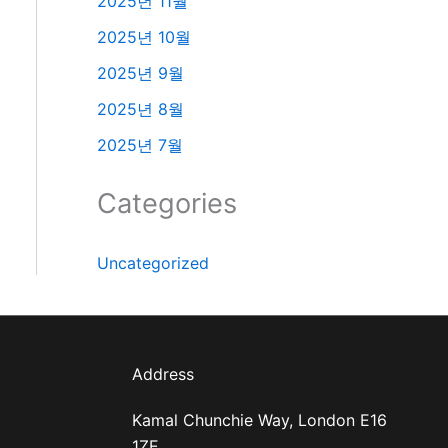
2025년 11월
2025년 10월
2025년 9월
2025년 8월
2025년 7월
Categories
Uncategorized
Address
Kamal Chunchie Way, London E16
1ZE