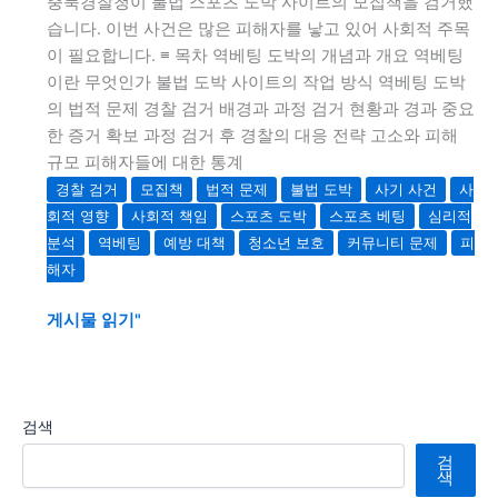
충북경찰청이 불법 스포츠 도박 사이트의 모집책을 검거했
습니다. 이번 사건은 많은 피해자를 낳고 있어 사회적 주목
이 필요합니다. ≡ 목차 역베팅 도박의 개념과 개요 역베팅
이란 무엇인가 불법 도박 사이트의 작업 방식 역베팅 도박
의 법적 문제 경찰 검거 배경과 과정 검거 현황과 경과 중요
한 증거 확보 과정 검거 후 경찰의 대응 전략 고소와 피해
규모 피해자들에 대한 통계
경찰 검거
모집책
법적 문제
불법 도박
사기 사건
사
회적 영향
사회적 책임
스포츠 도박
스포츠 베팅
심리적
분석
역베팅
예방 대책
청소년 보호
커뮤니티 문제
피
해자
게시물 읽기"
검색
검
색