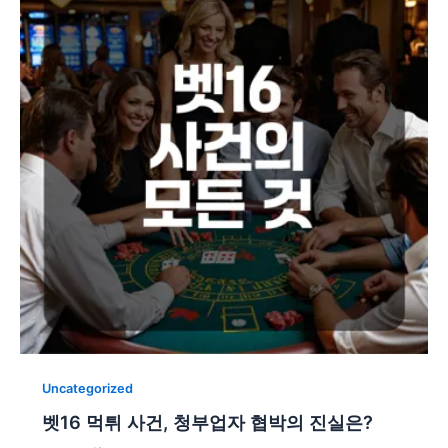
먹
튀
사
건,
청
부
업
자
협
박
의
진
실
은?
Uncategorized
벳16 먹튀 사건, 청부업자 협박의 진실은?