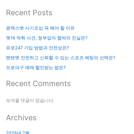
Recent Posts
원엑스벳 사기조심 꼭 해야 할 이유
벳16 먹튀 사건, 청부업자 협박의 진실은?
유로247 가입 방법과 안전성은?
텐텐벳 안전하고 신뢰할 수 있는 스포츠 베팅의 선택은?
프로야구 예매 할인받는 법은?
Recent Comments
보여줄 댓글이 없습니다.
Archives
2026년 2월