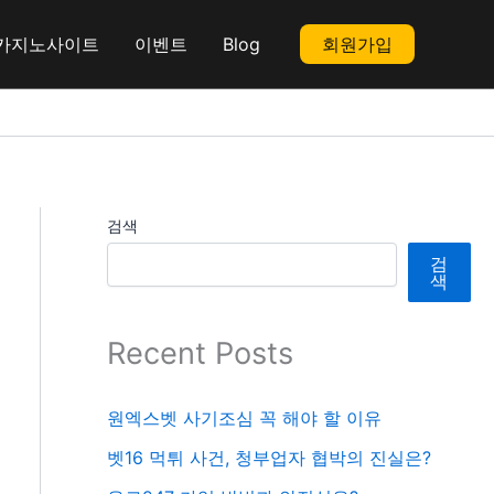
카지노사이트
이벤트
Blog
회원가입
검색
검
색
Recent Posts
원엑스벳 사기조심 꼭 해야 할 이유
벳16 먹튀 사건, 청부업자 협박의 진실은?