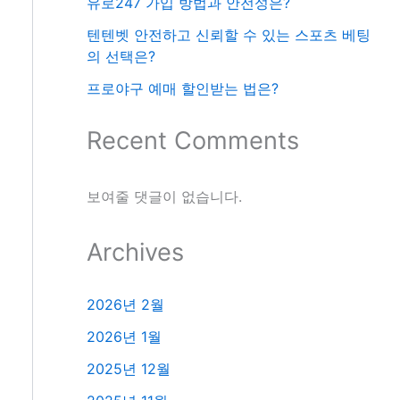
유로247 가입 방법과 안전성은?
텐텐벳 안전하고 신뢰할 수 있는 스포츠 베팅
의 선택은?
프로야구 예매 할인받는 법은?
Recent Comments
보여줄 댓글이 없습니다.
Archives
2026년 2월
2026년 1월
2025년 12월