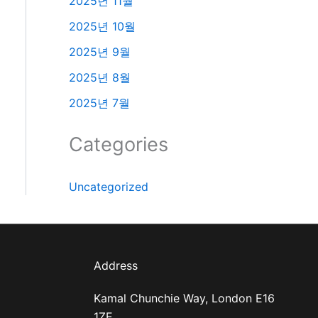
2025년 11월
2025년 10월
2025년 9월
2025년 8월
2025년 7월
Categories
Uncategorized
Address
Kamal Chunchie Way, London E16
1ZE