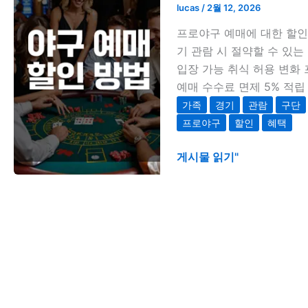
lucas
/
2월 12, 2026
구
예
프로야구 예매에 대한 할인
매
기 관람 시 절약할 수 있는
할
입장 가능 취식 허용 변화 
인
예매 수수료 면제 5% 적립 
받
가족
경기
관람
구단
는
프로야구
할인
혜택
법
은?
게시물 읽기"