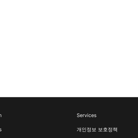
n
Services
s
개인정보 보호정책